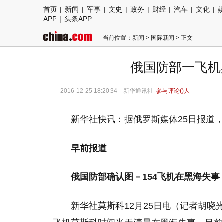
首页
|
新闻
|
军事
|
文史
|
政务
|
财经
|
汽车
|
文化
|
APP
|
头条APP
当前位置：
新闻
>
国际新闻
> 正文
俄国防部一飞机
2016-12-25 18:20:34
新华通讯社
参与评论(
)人
新华社快讯：据俄罗斯媒体25日报道
早前报道
俄国防部确认图－154飞机在黑海失事
新华社莫斯科12月25日电（记者胡晓光