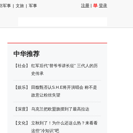
注册
|
登录
防军事
|
文旅
|
军事
中华推荐
【
社会
】
红军后代“替爷爷讲长征” 三代人的历
史传承
【
娱乐
】
田馥甄否认S.H.E将开演唱会 称不是
故意让粉丝失望
【
深度
】
乌克兰把欧盟旗摆到了最高拉达
【
文化
】
立秋到了！为什么还这么热？来看看
这些“冷知识”吧