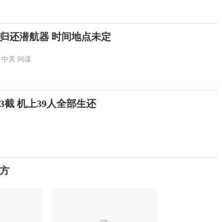
归还潜航器 时间地点未定
中美
间谍
截 机上39人全部生还
方