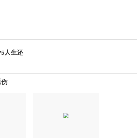
少5人生还
重伤