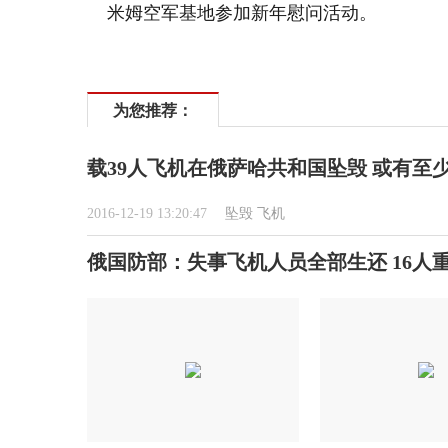
米姆空军基地参加新年慰问活动。
为您推荐：
载39人飞机在俄萨哈共和国坠毁 或有至
2016-12-19 13:20:47
坠毁
飞机
俄国防部：失事飞机人员全部生还 16人