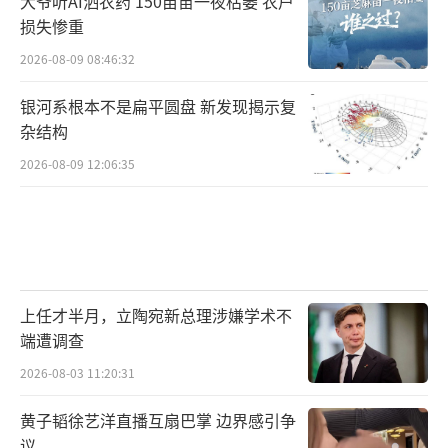
大爷听AI洒农药 150亩苗一夜枯萎 农户
损失惨重
2026-08-09 08:46:32
银河系根本不是扁平圆盘 新发现揭示复
杂结构
2026-08-09 12:06:35
上任才半月，立陶宛新总理涉嫌学术不
端遭调查
2026-08-03 11:20:31
黄子韬徐艺洋直播互扇巴掌 边界感引争
议