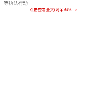
等执法行动。
点击查看全文(剩余
44
%)
此次行动中老缅泰四国共派出执法艇6艘、
执法人员106名、历时12天，采取动静结合、水
陆联动模式，以打击湄公河流域毒品犯罪作为
核心任务，同步重拳整治网赌电诈、跨境赌
博、制假走私等跨境犯罪活动，有效震慑流域