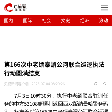
国内
国际
社会
文史
经济
滚动
第166次中老缅泰湄公河联合巡逻执法
行动圆满结束
央视新闻客户端
2026-07-04 08:29:26
7月3日10时30分，执行中老缅联合驻训任
务的中方53108艇顺利返回西双版纳景哈警务码
头，标志着以第166次中老缅泰湄公河联合巡逻