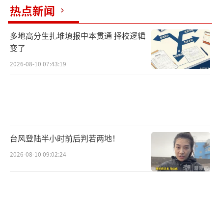
正是由于正赛高昂的门槛，让票价更亲民
热点新闻
的热身赛成为许多人的“平替”选择。多场热
多地高分生扎堆填报中本贯通 择校逻辑
身赛近日在美加墨多地举行：当地时间6日在芝
变了
加哥军人球场，美国队1∶2不敌德国队；同日
2026-08-10 07:43:19
在美国佛罗里达州坦帕的雷蒙德·詹姆斯体育
场，英格兰队1∶0战胜新西兰队。8日，荷兰队
在纽约伊坎体育场2∶1击败乌兹别克斯坦队，
西班牙队在墨西哥普埃布拉的夸乌特莫克体育
场1∶0战胜秘鲁队。9日，上届世界杯冠军阿根
台风登陆半小时前后判若两地！
廷队将在可容纳8.8万人的美国亚拉巴马州乔丹-
2026-08-10 09:02:24
黑尔体育场迎战冰岛队。
（责任编辑：zx0204）