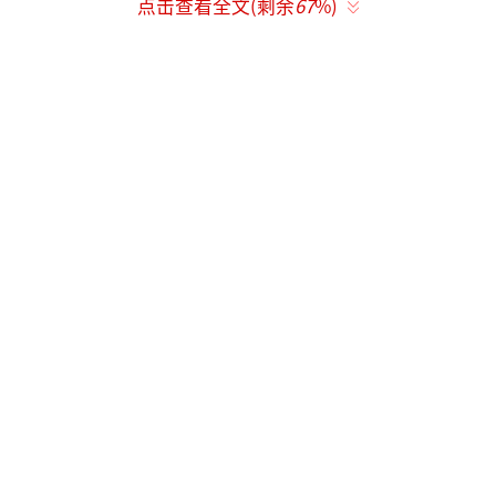
点击查看全文(剩余
67
%)
据显示，5月30日至6月10日在美国各地进行的
11场世界杯热身赛，其票价从45美元到127美
元不等，整体低于世界杯正赛门票价格。
在美备战世界杯的德国队球员为球迷签
名。（视觉中国）