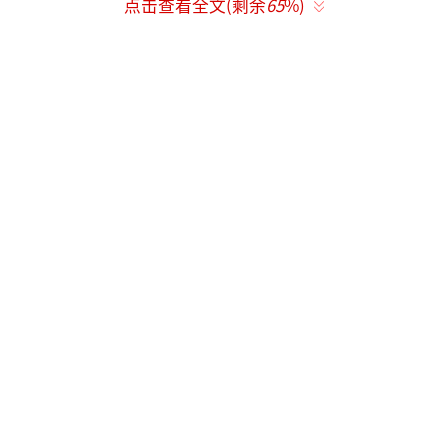
点击查看全文(剩余
65
%)
据路透社报道，根据新规，自2027年1月1
日起，仅印尼政府指定的国营企业可以经营上
述大宗商品的出口业务，从合同签订、货物发
运到款项结算等环节均由其统筹办理。在当前
的过渡期，出口商可照常发运货物，但必须向
上述国营企业线上报备。
国际能源新闻网站Oil Price 8日报道称，
印尼新规公布后，亚洲基准煤炭价格飙升至近
两年来的最高水平。自中东冲突爆发以来，霍
尔木兹海峡油气运输受阻，市场对煤炭的需求
大幅增加。亚洲能源进口国和欧盟一直在寻找
中东油气的替代方案。彭博社分析认为，印尼
大宗商品出口新规将延缓印尼煤炭出口的发货