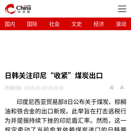
国内
国际
社会
文史
经济
滚动
日韩关注印尼“收紧”煤炭出口
环球时报
2026-06-10 08:29:08
印度尼西亚贸易部8日公布关于煤炭、棕榈
油和铁合金的出口新规，此举旨在打击逃税行
为并提振持续下挫的印尼盾汇率。然而，这一
规定牵动了当前愈发依赖煤炭进口的日韩两