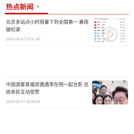
稳居全球五大动力煤进口国之列。
热点新闻
日本官方数据显示，4月日本煤炭发电量增
北京多站点小时雨量下到全国第一 暴雨
长11.1%，创下一年来最大增幅。2025年，印
破纪录
尼以2500万吨的供货量，成为日本第二大煤炭
2026-08-07 23:51:40
进口来源国。此前，一家日本贸易商代表就对
《日经亚洲评论》表示，印尼新规对日本采购
方“全无益处”。该人士称，日本企业每年2
0%的煤炭进口来自印尼，多数企业会对比多家
中国游客景福宫偶遇李在明一起合影 总
供应商报价，协商合同条款与采购量。他认
统亲民互动受赞
为，全部出口业务统一交由指定企业运营，会
2026-08-07 20:58:04
丧失采购灵活性。
行业分析人士认为，印尼出口新规下，市
场或将加大从其他煤炭出产国的采购力度，同