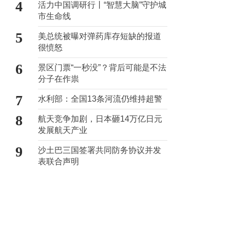
4
活力中国调研行丨“智慧大脑”守护城
市生命线
5
美总统被曝对弹药库存短缺的报道
很愤怒
6
景区门票“一秒没”？背后可能是不法
分子在作祟
7
水利部：全国13条河流仍维持超警
8
航天竞争加剧，日本砸14万亿日元
发展航天产业
9
沙土巴三国签署共同防务协议并发
表联合声明