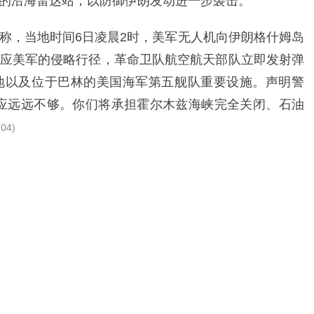
的沿海雷达站，以防御伊朗发动进一步袭击。
称，当地时间6日凌晨2时，美军无人机向伊朗格什姆岛
应美军的侵略行径，革命卫队航空航天部队立即发射弹
地以及位于巴林的美国海军第五舰队重要设施。声明警
应远远不够。你们将承担霍尔木兹海峡完全关闭、石油
04)