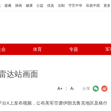
化
援藏
插画
健康
公益
优选
法制
守艺中华
应急中国
更多
社会
体育
专题
军
雷达站画面
A+
微信
A-
微博
分享
平台X上发布视频，公布美军空袭伊朗戈鲁克地区及格什