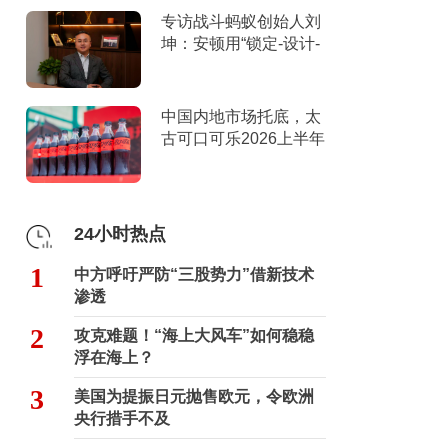
专访战斗蚂蚁创始人刘
坤：安顿用“锁定-设计-
击穿”跑出10倍增长
中国内地市场托底，太
古可口可乐2026上半年
营收创新高
24小时热点
1
中方呼吁严防“三股势力”借新技术
渗透
2
攻克难题！“海上大风车”如何稳稳
浮在海上？
3
美国为提振日元抛售欧元，令欧洲
央行措手不及