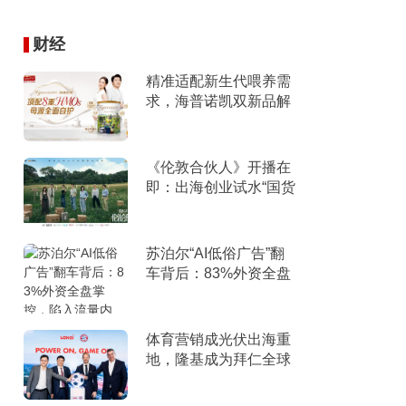
财经
精准适配新生代喂养需
求，海普诺凯双新品解
锁育儿新选择！
《伦敦合伙人》开播在
即：出海创业试水“国货
集群”模式，带动入境消
费反向种草
苏泊尔“AI低俗广告”翻
车背后：83%外资全盘
掌控，陷入流量内卷、
质量频发的负循环
体育营销成光伏出海重
地，隆基成为拜仁全球
官方合作伙伴