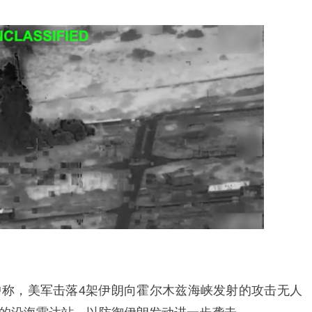
称，美军击落4架伊朗向霍尔木兹海峡发射的攻击无人