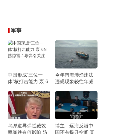
军事
中国形成“三位一
今年南海涉渔违法
体”核打击能力 轰-6
违规现象较往年减
N携惊雷-1导弹引关
少 伏季休渔成效显
注
著
乌弹道导弹拦截效
博主：远海反潜中
率暴跌有何影响 防
国还有提升空间 直