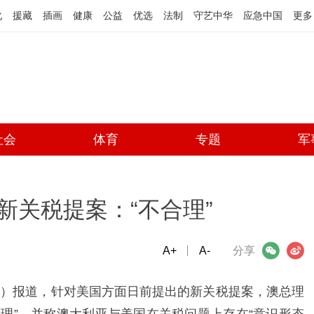
化
援藏
插画
健康
公益
优选
法制
守艺中华
应急中国
更多
社会
体育
专题
军
新关税提案：“不合理”
A+
微信
A-
微博
分享
C）报道，针对美国方面日前提出的新关税提案，澳总理