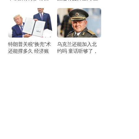
空压力剧增
面短板锤炼战力
特朗普关税“换壳”术
乌克兰还能加入北
还能撑多久 经济账
约吗 童话听够了，
本引发25州联合诉
该醒醒了。
讼