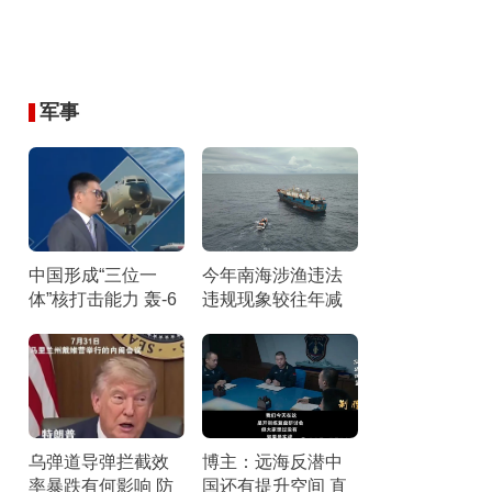
军事
中国形成“三位一
今年南海涉渔违法
体”核打击能力 轰-6
违规现象较往年减
N携惊雷-1导弹引关
少 伏季休渔成效显
注
著
乌弹道导弹拦截效
博主：远海反潜中
率暴跌有何影响 防
国还有提升空间 直