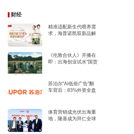
财经
精准适配新生代喂养需
求，海普诺凯双新品解
锁育儿新选择！
《伦敦合伙人》开播在
即：出海创业试水“国货
集群”模式，带动入境消
费反向种草
苏泊尔“AI低俗广告”翻
车背后：83%外资全盘
掌控，陷入流量内卷、
质量频发的负循环
体育营销成光伏出海重
地，隆基成为拜仁全球
官方合作伙伴