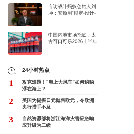
专访战斗蚂蚁创始人刘
坤：安顿用“锁定-设计-
击穿”跑出10倍增长
中国内地市场托底，太
古可口可乐2026上半年
营收创新高
24小时热点
1
攻克难题！“海上大风车”如何稳稳
浮在海上？
2
美国为提振日元抛售欧元，令欧洲
央行措手不及
3
自然资源部将浙江海洋灾害应急响
应升级为二级