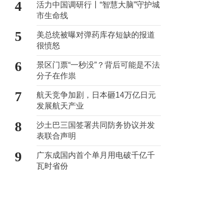
4
活力中国调研行丨“智慧大脑”守护城
市生命线
5
美总统被曝对弹药库存短缺的报道
很愤怒
6
景区门票“一秒没”？背后可能是不法
分子在作祟
7
航天竞争加剧，日本砸14万亿日元
发展航天产业
8
沙土巴三国签署共同防务协议并发
表联合声明
9
广东成国内首个单月用电破千亿千
瓦时省份