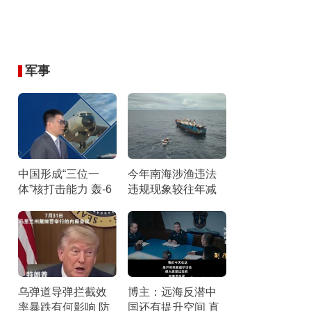
军事
中国形成“三位一
今年南海涉渔违法
体”核打击能力 轰-6
违规现象较往年减
N携惊雷-1导弹引关
少 伏季休渔成效显
注
著
乌弹道导弹拦截效
博主：远海反潜中
率暴跌有何影响 防
国还有提升空间 直