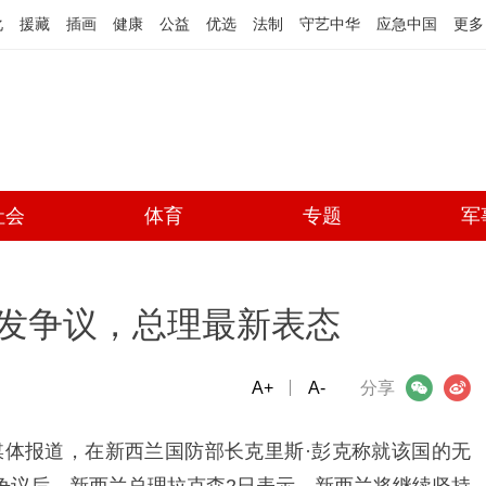
化
援藏
插画
健康
公益
优选
法制
守艺中华
应急中国
更多
社会
体育
专题
军
发争议，总理最新表态
A+
微信
A-
微博
分享
体报道，在新西兰国防部长克里斯·彭克称就该国的无