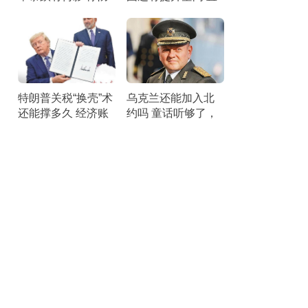
空压力剧增
面短板锤炼战力
特朗普关税“换壳”术
乌克兰还能加入北
还能撑多久 经济账
约吗 童话听够了，
本引发25州联合诉
该醒醒了。
讼