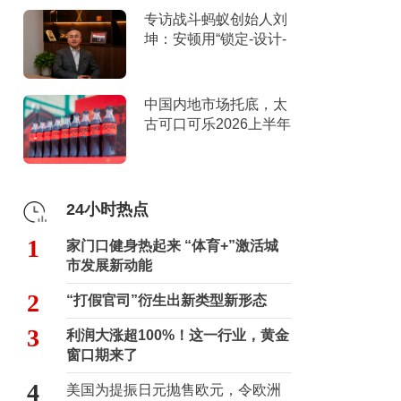
专访战斗蚂蚁创始人刘
坤：安顿用“锁定-设计-
击穿”跑出10倍增长
中国内地市场托底，太
古可口可乐2026上半年
营收创新高
24小时热点
1
家门口健身热起来 “体育+”激活城
市发展新动能
2
“打假官司”衍生出新类型新形态
3
利润大涨超100%！这一行业，黄金
窗口期来了
4
美国为提振日元抛售欧元，令欧洲