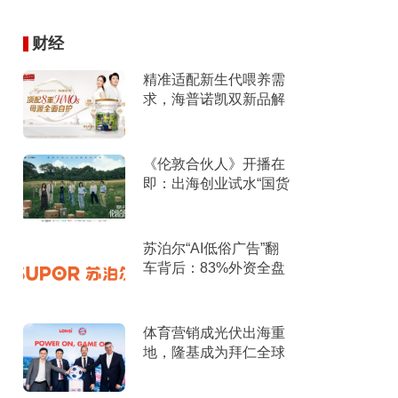
财经
精准适配新生代喂养需
求，海普诺凯双新品解
锁育儿新选择！
《伦敦合伙人》开播在
即：出海创业试水“国货
集群”模式，带动入境消
费反向种草
苏泊尔“AI低俗广告”翻
车背后：83%外资全盘
掌控，陷入流量内卷、
质量频发的负循环
体育营销成光伏出海重
地，隆基成为拜仁全球
官方合作伙伴