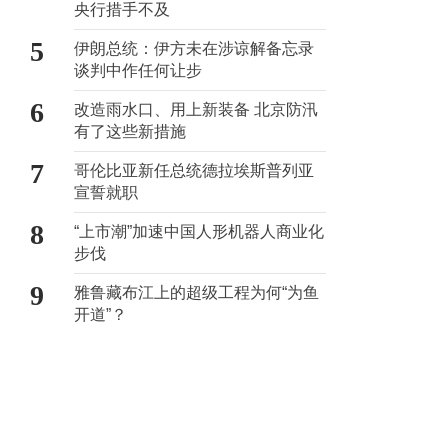
央行措手不及
5
伊朗总统：伊方未在涉谅解备忘录
谈判中作任何让步
6
改造雨水口、用上新装备 北京防汛
有了这些新措施
7
哥伦比亚新任总统德拉埃斯普列亚
宣誓就职
8
“上市潮”加速中国人形机器人商业化
步伐
9
雅鲁藏布江上的超级工程为何“为鱼
开道”？