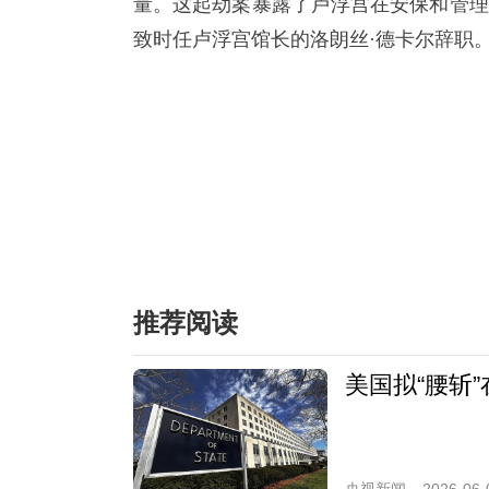
量。这起劫案暴露了卢浮宫在安保和管理
致时任卢浮宫馆长的洛朗丝·德卡尔辞职
推荐阅读
美国拟“腰斩