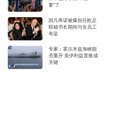
要”了
因凡蒂诺被爆担任欧足
联秘书长期间与女员工
有染
专家：霍尔木兹海峡能
否重开 美伊利益置换成
关键