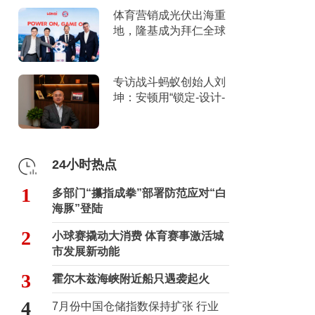
体育营销成光伏出海重
地，隆基成为拜仁全球
官方合作伙伴
专访战斗蚂蚁创始人刘
坤：安顿用“锁定-设计-
击穿”跑出10倍增长
24小时热点
1
多部门“攥指成拳”部署防范应对“白
海豚”登陆
2
小球赛撬动大消费 体育赛事激活城
市发展新动能
3
霍尔木兹海峡附近船只遇袭起火
4
7月份中国仓储指数保持扩张 行业