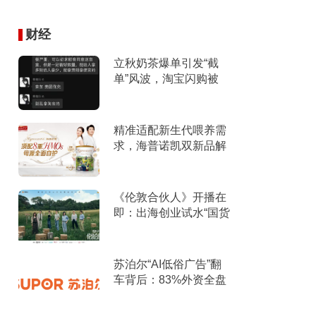
财经
立秋奶茶爆单引发“截
单”风波，淘宝闪购被
指“优先拿友商订
单”、“专挑贵的拿”
精准适配新生代喂养需
求，海普诺凯双新品解
锁育儿新选择！
《伦敦合伙人》开播在
即：出海创业试水“国货
集群”模式，带动入境消
费反向种草
苏泊尔“AI低俗广告”翻
车背后：83%外资全盘
掌控，陷入流量内卷、
质量频发的负循环