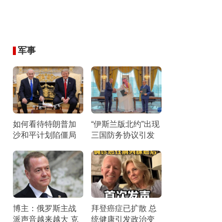
军事
如何看待特朗普加
“伊斯兰版北约”出现
沙和平计划陷僵局
三国防务协议引发
双方互不相让
关注
博主：俄罗斯主战
拜登癌症已扩散 总
派声音越来越大 克
统健康引发政治变