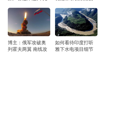
宫内外压力剧增
局
博主：俄军攻破奥
如何看待印度打听
列霍夫两翼 南线攻
雅下水电项目细节
势达高峰
刺探情报引发争议