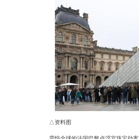
△资料图
震惊全球的法国巴黎卢浮宫珠宝劫案