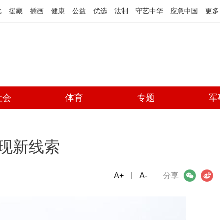
化
援藏
插画
健康
公益
优选
法制
守艺中华
应急中国
更多
社会
体育
专题
军
现新线索
A+
微信
A-
微博
分享