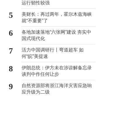
运行韧性较强
5
美财长：再过两年，霍尔木兹海峡
就“不重要”了
6
各地加速落地“六张网”建设 夯实中
国式现代化
7
活力中国调研行丨弯道超车 如
何“皖”美提速
8
伊朗总统：伊方未在涉谅解备忘录
谈判中作任何让步
9
自然资源部将浙江海洋灾害应急响
应升级为二级