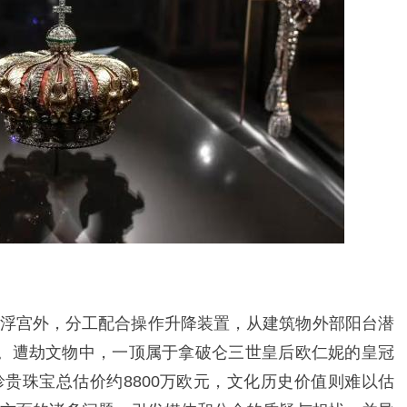
来到卢浮宫外，分工配合操作升降装置，从建筑物外部阳台潜
。遭劫文物中，一顶属于拿破仑三世皇后欧仁妮的皇冠
贵珠宝总估价约8800万欧元，文化历史价值则难以估