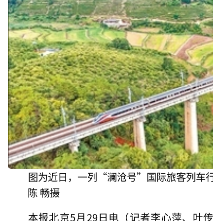
图为近日，一列“澜沧号”国际旅客列车行
陈 畅摄
本报北京5月29日电（记者李心萍、叶传