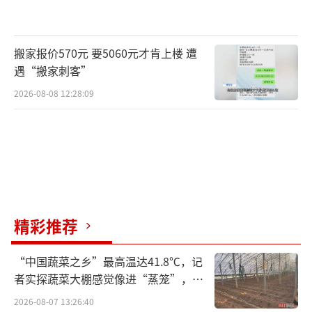
搬家报价570元 要5060元才肯上楼 遭
遇“搬家刺客”
2026-08-08 12:28:09
精彩推荐
“中国蔬菜之乡”最高温达41.8℃，记
者实探蔬菜大棚感觉像进“蒸笼”，有
村民称只能凌晨两点起来干活
2026-08-07 13:26:40