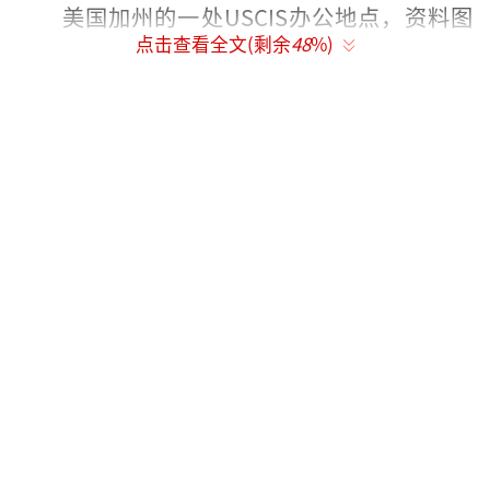
美国加州的一处USCIS办公地点，资料图
点击查看全文(剩余
48
%)
图源：美国广播公司
美联社称，根据美国公民及移民服务局（U
SCIS）发表的声明，目前临时在美居住的外国
人若想申请成为合法永久居民（即绿卡持有
人），必须返回原籍国提交申请，除非存
在“特殊情况”，USCIS官员将裁定申请人是
否符合特殊情况。
USCIS在声明中称，“非移民，例如学
生、临时工或旅游签证持有者来美时间很短且
有特定目的。我们的制度旨在让他们在访问结
束后离开。他们的访问不应成为绿卡申请过程
的第一步”。