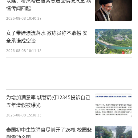
以媒：穆杰塔巴被紧急送医情况危急 病
情传闻四起
2026-08-08 10:40:37
女子带娃漂流落水 教练员称不敢捞 安
全承诺成空谈
2026-08-08 10:11:18
为增加满意率 城管局打12345投诉自己
五年造假被曝光
2026-08-08 15:38:35
泰国初中生饮弹自尽前开了26枪 校园悲
剧震动全国