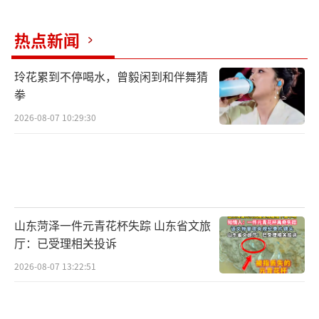
作、科技创新，一些参会嘉宾将他们眼中的中
国机遇用文字形式写在我手里的这张纸上。像
热点新闻
这里，就是一位参会嘉宾写下的，great marke
玲花累到不停喝水，曾毅闲到和伴舞猜
t opportunities。他告诉我，中国的超大规模
拳
市场蕴藏着巨大的发展机遇。还有嘉宾认为，
2026-08-07 10:29:30
与中国的长期合作是成功关键所在。在现场能
够感受到，中国的开放包容与发展活力，正在
向世界释放着合作共赢的强烈吸引力。
目前，APEC贸易部长会议的各项议题和讨
山东菏泽一件元青花杯失踪 山东省文旅
论正在进行当中，明天还将举行闭幕式以及新
厅：已受理相关投诉
闻发布会，介绍今年APEC贸易部长会议所取得
2026-08-07 13:22:51
的经贸成果。
（责任编辑：zx0204）