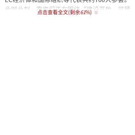
此时此刻，嘉宾们正在围绕“建设开放、可预
点击查看全文(剩余
61
%)
期的区域和多边经贸秩序”这一议题展开探
讨。
宋菀：
说到今年APEC贸易部长会议的变化，主要