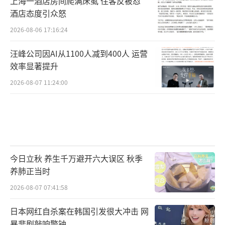
上海一酒店房间爬满床虱 住客反被怼
酒店态度引众怒
2026-08-06 17:16:24
汪峰公司因AI从1100人减到400人 运营
效率显著提升
2026-08-07 11:24:00
今日立秋 养生千万避开六大误区 秋季
养肺正当时
2026-08-07 07:41:58
日本网红自杀案在韩国引发很大冲击 网
暴悲剧敲响警钟