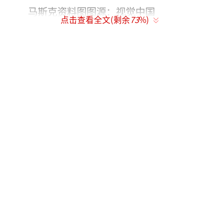
马斯克资料图图源：视觉中国
点击查看全文(剩余
73
%)
据美国有线电视新闻网（CNN）19日报
道，这场科技巨头之间的法律对决于今年4月27
日进入审判阶段，马斯克以违背初创约定为由
起诉，指控OpenAI擅自转变经营性质，将非营
利科研机构转变为营利实体，借此谋取利益。O
penAI则表示马斯克发起这一诉讼“只是企图损
害竞争对手”，称他早已知晓OpenAI架构变
化，其提起诉讼的时间过晚。
经过3周的庭审，9人陪审团得出一致结
论，称马斯克提起的诉讼已超过诉讼时效，因
此控诉不能成立，主审法官接受该裁决。Open
AI首席律师威廉·萨维特在发布会上称，法庭