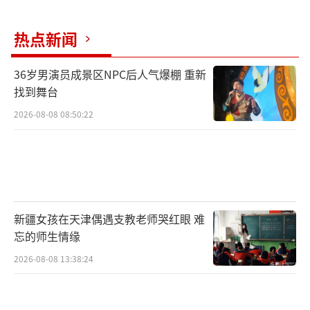
业部门，去年又完成架构重组，由非营利基金
会持有其26%股份。英国《卫报》称，虽然这
热点新闻
宗案件涉及公司治理、非营利组织法律的相关
辩论，但整个庭审过程中充满了不少马斯克与
36岁男演员成景区NPC后人气爆棚 重新
找到舞台
奥尔特曼的个人恩怨。
2026-08-08 08:50:22
5月5日，布罗克曼出庭作证时，提到2017
年8月的一次关键会议。布罗克曼称，几名联合
创始人商议OpenAI转型经营机构相关事
宜，“马斯克当时也在场，他刚刚向联合创始
人们赠送了特斯拉汽车”。布罗克曼表示，马
新疆女孩在天津偶遇支教老师哭红眼 难
忘的师生情缘
斯克坚持要求获得OpenAI的多数股权和完全控
2026-08-08 13:38:24
制权，而当多名合伙人仍坚持股权均等后，此
举引得马斯克当场动怒。布罗克曼坦言，自己
认可马斯克部分商业成就，但对其在人工智能