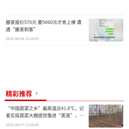
领域的认知颇为失望。他还透露，马斯克初次
接触GPT-1时十分不屑，直言“普通网友都能做
搬家报价570元 要5060元才肯上楼 遭
出更好的成果”，令当时早期员工备受打击。
遇“搬家刺客”
而这款模型正是日后ChatGPT相关技术的早期
2026-08-08 12:28:09
雏形。
即便赢得官司，多名证人当庭直言奥尔特
曼为人失信，也使其个人声誉遭受不小打击。
在庭审过程中，马斯克控诉奥尔特曼欺骗合伙
人与董事会成员，多名OpenAI前雇员也指责
精彩推荐
他“两面三刀”。OpenAI公司前首席技术官米
拉·穆拉蒂作证称，奥尔特曼还曾在涉及AI模
“中国蔬菜之乡”最高温达41.8℃，记
型的安全审查问题上对她说谎。
者实探蔬菜大棚感觉像进“蒸笼”，有
村民称只能凌晨两点起来干活
2026-08-07 13:26:40