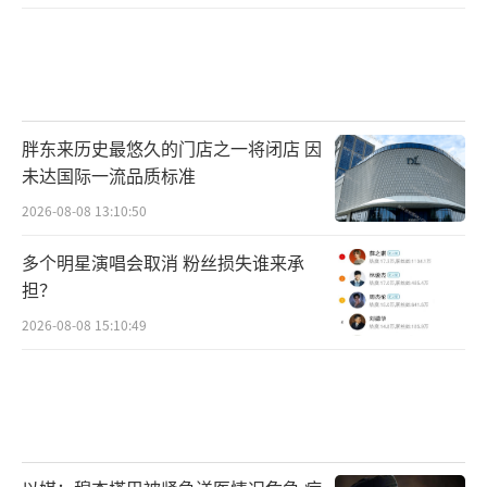
《卫报》评论称，此次判决为这场备受瞩
目的科技领域诉讼画上句号，也揭开了OpenAI
曲折的发展过往，以及两位行业巨头之间的激
烈交锋。这场官司仍爆出诸多不利于二人的过
往旧事与争议细节。
（责任编辑：zx0204）
胖东来历史最悠久的门店之一将闭店 因
未达国际一流品质标准
2026-08-08 13:10:50
多个明星演唱会取消 粉丝损失谁来承
担？
2026-08-08 15:10:49