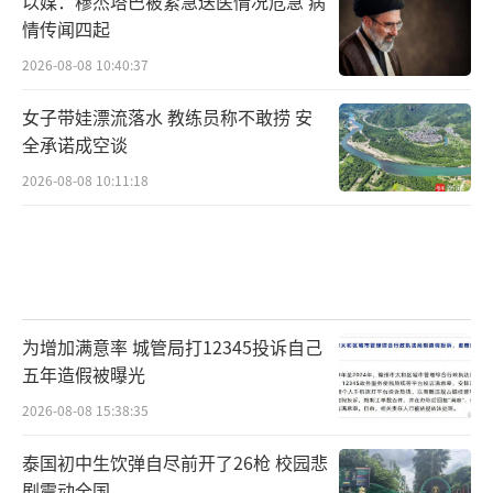
以媒：穆杰塔巴被紧急送医情况危急 病
情传闻四起
2026-08-08 10:40:37
女子带娃漂流落水 教练员称不敢捞 安
全承诺成空谈
2026-08-08 10:11:18
为增加满意率 城管局打12345投诉自己
五年造假被曝光
2026-08-08 15:38:35
泰国初中生饮弹自尽前开了26枪 校园悲
剧震动全国