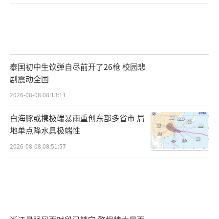
开呼吁他辞职的工党议员人数激增。外交大臣
库珀和内政大臣‌‌马哈茂德告诉首相，在惨重的
选举失败可能敲响他首相生涯的丧钟后，他应
该监督权力的有序交接。报道称，有内阁大臣
与斯塔默讨论了如何以“负责任、有尊严、有
泰国初中生饮弹自尽前开了26枪 校园悲
秩序”的方式应对接下来的情况。
剧震动全国
2026-08-08 08:13:11
“我认为工党正在重蹈保守党的覆辙，这
白海豚或携极端暴雨重创东部多省市 局
将导致他们长期失去执政权。”《卫报》引述
地单点降水具极端性
不具名内阁大臣的话称。据报道，斯塔默的一
2026-08-08 08:51:57
位盟友敦促工党议员们冷静。他说：“大家都
需要冷静下来，深呼吸。如果你想被视为一个
可信的执政党，那么上台时承诺稳定，20个月
后却撤换领导人，这简直是疯了。”