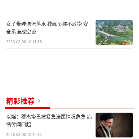
往英国参加集会活动等。
女子带娃漂流落水 教练员称不敢捞 安
BBC称，斯塔默的讲话没有平息党内的反
全承诺成空谈
对声音。工党议员玛丽·凯利·福伊在X平台上
2026-08-08 10:11:18
写道：“工党已奄奄一息，唯一现实的出路是
改变方向和更换领导层。”据统计，截至12
日，要求斯塔默辞职或制定辞职时间表的工党
议员人数已超过86人，占工党403名议员总数的
20%以上。11日深夜，唐宁街10号撤换了6名
公开呼吁斯塔默辞职的大臣助理。工党后座议
精彩推荐
员凯瑟琳·韦斯特称，她正在收集议员签名，
敦促斯塔默在9月之前辞职。
以媒：穆杰塔巴被紧急送医情况危急 病
情传闻四起
英国《卫报》说，斯塔默发表讲话后，公
2026-08-08 10:40:37