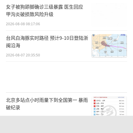
针对他的“反叛”是否会继续扩大。根据工党
女子被狗舔脚确诊三级暴露 医生回应
的规则，任何想要挑战党首地位的候选人都需
甲沟炎破损致风险升级
要获得20%的工党议员支持。目前的情况是，
2026-08-08 08:17:06
虽然有不少议员要求斯塔默辞职，但工党内部
台风白海豚实时路径 预计9-10日登陆浙
对于谁最适合接替首相存在严重分歧。报道
闽沿海
称，斯塔默的主要挑战者是曼彻斯特市长伯纳
2026-08-07 20:35:50
姆，但他并非议员，现在无法竞选工党党首，
必须先当选议员，这可能需要数月时间。此
外，卫生大臣斯特里廷已筹备数月，准备挑战
斯塔默的领导地位，但他能否获得超过81名议
员的支持尚未可知。
北京多站点小时雨量下到全国第一 暴雨
破纪录
为什么会走到这一步？美国有线电视新闻
2026-08-07 23:51:40
网（CNN）称，尽管斯塔默在2024年带领工党
浙江预警：风暴潮叠加巨浪 沿海多地紧