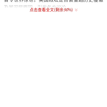
及其深层原因，引发各方议论。
点击查看全文(剩余
90
%)
斯塔默（视觉中国）
唐宁街10号深夜采取行动