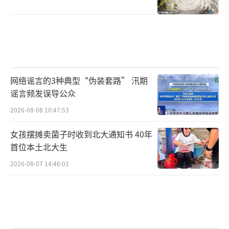
益。但同日，英国政府3名政务次官级官员提交
辞呈。《卫报》称，他们在公开信中称，斯塔
默是“一个好人”，但不适合担任领导职务，
在灾难性的选举失败后必须辞职，工党需要一
位更有魄力的领导人。报道称，预计接下来会
网络谣言的3种典型“伪装套路” 汛期
有更多政府官员辞职。
谣言频发误导公众
“我无法想象他（斯塔默）是如何熬过这
2026-08-08 10:47:53
一天的。”路透社12日引述不具名工党议员的
女孩摆摊卖菌子时收到北大通知书 40年
话称。有政府官员表示，工党403名议员中的大
首位本土北大生
多数“不希望出现混乱”，超过100名议员签署
2026-08-07 14:46:01
联名信反对此时举行党首选举。
媒体普遍认为，斯塔默的执政前景难以预
测。《华尔街日报》称，目前的焦点在于党内