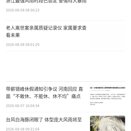
浙江最强风雨时段已锁定 警惕特大暴雨
“斯塔默职业生涯最艰难的一天”
2026-08-08 08:36:23
“斯塔默面临他职业生涯最艰难的一
天。”BBC称，12日上午，斯塔默按照惯例举
老人离世案亲属质疑记录仪 家属要求查
行内阁会议，原本的议题是讨论中东事务，但
看未果
各方最关心的问题是：首相是否会继续留任。
2026-08-08 08:01:29
报道引述消息人士的话称，斯塔默在会上告诉
内阁成员，工党有一套挑战党首的程序，目前
尚未启动，如果有人要挑战他的首相职位，他
将积极应对，“国家期望我们继续执政”。一
带薪错峰休假通知引争议 河南回应 直
位消息人士表示，首相在会上拒绝讨论党内选
面“不敢休、不能休、休不均”痛点
举或他的领导地位问题。
2026-08-07 16:04:34
据报道，英国国防大臣希利等内阁官员12
台风白海豚闭眼了 体型庞大风雨将至
日支持斯塔默留任，称政府动荡不利于国家利
2026-08-08 09:31:04