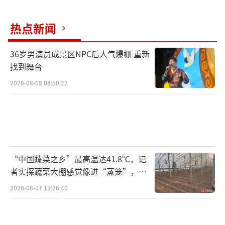
016年英国“脱欧”公投释放出的强烈政治能
量。在此背景下，斯塔默在2024年上台执政，
热点新闻
急于结束所谓“脱欧战争”。
36岁男演员成景区NPC后人气爆棚 重新
“我愿意承担不离开的责任。”斯塔默11
找到舞台
日说，“我没有像保守党那样一次又一次将国
2026-08-08 08:50:22
家拖入混乱。那种混乱给这个国家造成了持久
的伤害。工党政府如果再次给国家带来这样的
局面，将永远无法被原谅。”他同时表示，目
前自己受到很多质疑，但他将证明“他们错
“中国蔬菜之乡”最高温达41.8℃，记
了”。工党政府“犯了一些错误”，但也在重
者实探蔬菜大棚感觉像进“蒸笼”，有
大政治问题上作出了正确选择，如不参与对伊
村民称只能凌晨两点起来干活
2026-08-07 13:26:40
朗的军事打击、投资公共服务、稳定经济等。
他承诺加速推进重建英国与欧洲国家的关系、
加大对教育的投入、阻止“极右翼煽动者”前