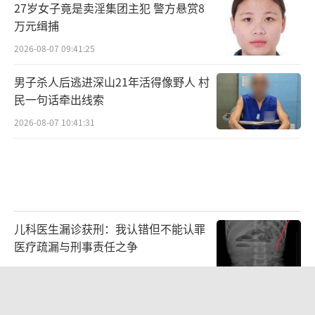
27岁女子竟是卖淫集团主犯 警方悬赏8
万元缉捕
2026-08-07 09:41:25
男子杀人后逃进深山21年活得像野人 村
民一句话牵出线索
2026-08-07 10:41:31
儿科医生漏诊获刑：我认错但不能认罪
医疗疏漏与刑事责任之争
2026-08-06 13:45:15
父亲劝读师范 女儿偏要考北大 两代人