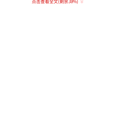
点击查看全文(剩余
38
%)
沙特阿美财报显示，受战事引发能源价格
波动影响，该公司一季度净利润为336亿美元，
相比去年同期增长约26%。
财报指出，沙特阿美的东西输油管道在一
季度大幅提升输送能力，达到每日700万桶的最
大输送量，保障了沙特红海沿岸石油出口。
沙特阿美方面表示，东西输油管道是重要
供应动脉，有助于缓解全球能源冲击，并为受
霍尔木兹海峡航运限制影响的客户提供了一定
保障。
（责任编辑：1383）