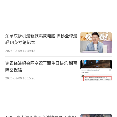
实施多项额外安保安排，专项防范乌方破坏莫
斯科胜利日阅兵式的可能。
据俄媒报道，近段时间以来，俄已将大量
额外防空力量调至莫斯科周边。俄全国至少十
余承东拆机最新款鸿蒙电脑 揭秘全球最
多个地区取消了有关线下庆祝活动。《环球时
轻14英寸笔记本
报》驻俄罗斯记者注意到，连日来，莫斯科市
2026-08-09 14:49:18
中心特别是靠近红场等核心区域街道、地铁站
谢霆锋演唱会隔空祝王菲生日快乐 甜蜜
及人流密集区，岗哨明显增多，俄国民近卫军
隔空祝福
士兵、警员、特种部队士兵频繁巡逻，不时查
2026-08-09 10:15:26
验行人证件。在市中心接近红场区域外围部分
干道上，俄方部署了车载机动火力组，以防范
乌无人机。
同时，俄还对手机移动网络采取限制措