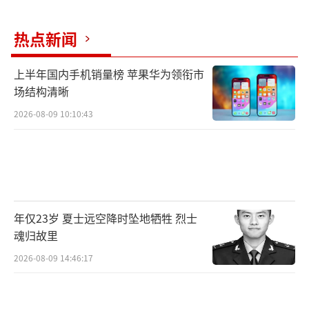
军在特别军事行动区域违反停火决定，或试图
热点新闻
对俄境内居民点和目标实施袭击，俄武装力量
将作出相应回应。如果基辅政权试图破坏卫国
上半年国内手机销量榜 苹果华为领衔市
战争胜利81周年庆祝活动，俄武装力量将对基
场结构清晰
辅市中心实施大规模导弹打击。“我们再次向
2026-08-09 10:10:43
基辅平民以及外国外交使团工作人员发出警
告，应及时撤离基辅。”
英国广播公司（BBC）称，5月9日胜利日
是俄罗斯全年最重要的节日，一年一度的胜利
年仅23岁 夏士远空降时坠地牺牲 烈士
日阅兵意义重大。由于乌克兰无人机威胁红场
魂归故里
上空，俄方缩减了今年阅兵的规模。近20年
2026-08-09 14:46:17
来，红场阅兵将首次不展示军事装备：没有坦
克，没有弹道导弹，只有士兵。对此，俄罗斯