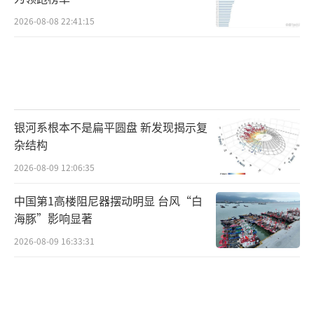
式报道的外媒记者的进场报道资格。俄总统新
2026-08-08 22:41:15
闻秘书佩斯科夫8日回应称，该报道是“不实信
息”。许多外国媒体都提出参加报道阅兵式的
请求，但今年整个阅兵式规模有所缩减，因此
记者人数也受到限制。
银河系根本不是扁平圆盘 新发现揭示复
俄乌持续互相袭击
杂结构
俄国防部8日称，尽管俄方已宣布停火，乌
2026-08-09 12:06:35
军仍继续袭击俄军阵地以及别尔哥罗德州和库
中国第1高楼阻尼器摆动明显 台风“白
尔斯克州边境地区的平民目标。在特别军事行
海豚”影响显著
动区内，俄方共记录到1600多起违反停火协议
2026-08-09 16:33:31
的事件。乌克兰总统泽连斯基同日在社交媒体
发文称，7日晚至8日早7时，俄军对乌前线阵地
进行了140余次炮击并在夜间发动10次突击，俄