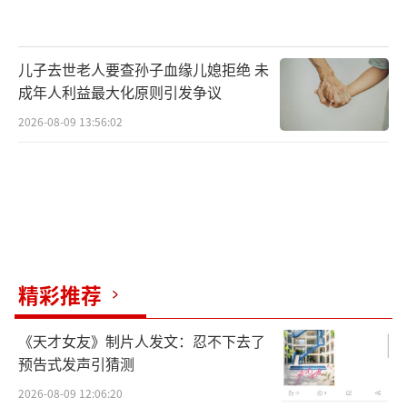
议员叶夫根尼·波波夫表示：“我们的坦克现
在正忙着作战。我们更需要它们在战场上，而
儿子去世老人要查孙子血缘儿媳拒绝 未
不是在红场上。”
成年人利益最大化原则引发争议
俄《导报》等媒体称，今年红场胜利日阅
2026-08-09 13:56:02
兵没有军事装备展示，这是2007年以来的首
次。
莫斯科移动网络受限
考虑到安全形势以及防范乌方可能发动的
精彩推荐
袭击，俄全面加强安保措施，严阵以待。俄总
统新闻秘书佩斯科夫7日表示，俄方已为普京的
《天才女友》制片人发文：忍不下去了
安全及胜利日活动提升安保防护，并在全国同
预告式发声引猜测
步加强安全防控措施。俄特种部门在活动前夕
2026-08-09 12:06:20