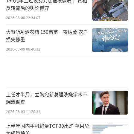
150元车上过夜费到底谁被做局了 真相
施。俄国际文传电讯社7日援引俄数字发展、通
反转背后的舆论博弈
信和大众传媒部消息称，为确保胜利日庆祝活
2026-08-08 22:34:07
动安全，9日当天莫斯科全域移动互联网和短信
服务将受到限制。而《环球时报》记者收到的
大爷听AI洒农药 150亩苗一夜枯萎 农户
损失惨重
来自俄电信运营商和银行的短信显示，5日至9
2026-08-09 08:46:32
日，莫斯科市及莫斯科州移动网络和短信服务
可能受限。
BBC称，当被问及网络服务问题时，俄议
员波波夫表示，“我们如何使用互联网与你们
无关”，“与其被乌克兰导弹或无人机炸死，
上任才半月，立陶宛新总理涉嫌学术不
端遭调查
不如没有网络”。
2026-08-03 11:20:31
此外，有报道称，今年俄方首次突然临时
上半年国内手机销量TOP30出炉 苹果华
撤销诸多已获得俄方认证参与红场胜利日阅兵
为领跑榜单