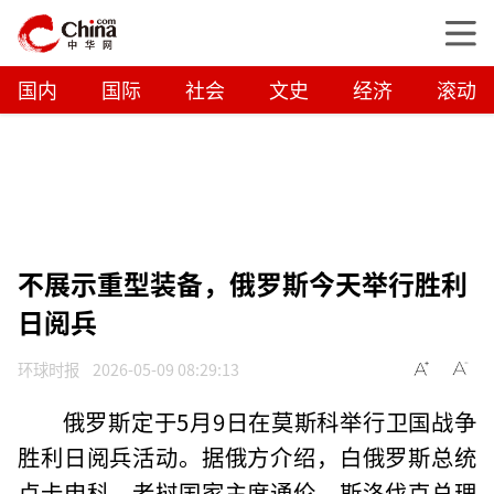
国内
国际
社会
文史
经济
滚动
不展示重型装备，俄罗斯今天举行胜利
日阅兵
环球时报
2026-05-09 08:29:13
俄罗斯定于5月9日在莫斯科举行卫国战争
胜利日阅兵活动。据俄方介绍，白俄罗斯总统
卢卡申科、老挝国家主席通伦、斯洛伐克总理