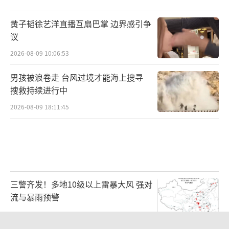
军攻势集中在斯拉维扬斯克方向，使用超过850
黄子韬徐艺洋直播互扇巴掌 边界感引争
架无人机发动攻击，这些都表明俄方在前线没
议
有停火意愿。他称：“乌克兰将对等回应。”
2026-08-09 10:06:53
BBC称，今年1月，俄乌冲突达到了一个新
男孩被浪卷走 台风过境才能海上搜寻
的里程碑：冲突持续时间超过了苏联对抗希特
搜救持续进行中
勒的卫国战争。由于和谈陷入停滞，冲突结束
2026-08-09 18:11:45
遥遥无期。
据俄罗斯卫星通讯社报道，俄外交部长拉
夫罗夫8日表示，在当今形势下，与纳粹主义的
斗争具有实际意义。纳粹主义不仅在意识形态
三警齐发！多地10级以上雷暴大风 强对
方面抬头，而且还企图篡改历史。他称，如果
流与暴雨预警
西方纳粹分子企图利用乌克兰在胜利日制造威
2026-08-09 07:11:29
胁，俄罗斯绝不会宽恕。
（责任编辑：zx0204）