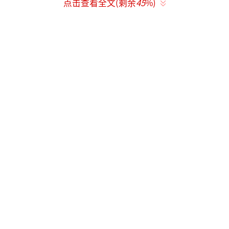
点击查看全文(剩余
45
%)
这是5月3日在美国纽约拉瓜迪亚机场拍摄
的一架斯皮里特航空公司的飞机。新华社记者
张凤国摄
遭削减航班中，美国廉价航空斯皮里特航
空公司占比最高，共计3.3万个。这家陷于破产
困境的企业本月2日宣布，由于燃油价格大幅上
涨以及与联邦政府的纾困谈判失败，将停止业
务运营，取消所有航班。美国联合航空公司削
减航班数位列第二，共计2.1万个。达美航空公
司和美国航空公司将分别削减约7300个和6400
个航班。