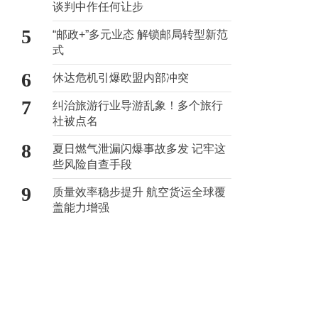
谈判中作任何让步
5
“邮政+”多元业态 解锁邮局转型新范
式
6
休达危机引爆欧盟内部冲突
7
纠治旅游行业导游乱象！多个旅行
社被点名
8
夏日燃气泄漏闪爆事故多发 记牢这
些风险自查手段
9
质量效率稳步提升 航空货运全球覆
盖能力增强