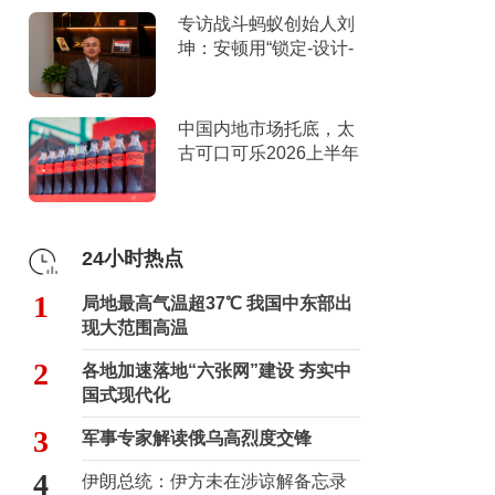
专访战斗蚂蚁创始人刘
坤：安顿用“锁定-设计-
击穿”跑出10倍增长
中国内地市场托底，太
古可口可乐2026上半年
营收创新高
24小时热点
1
局地最高气温超37℃ 我国中东部出
现大范围高温
2
各地加速落地“六张网”建设 夯实中
国式现代化
3
军事专家解读俄乌高烈度交锋
4
伊朗总统：伊方未在涉谅解备忘录