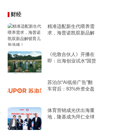
财经
精准适配新生代喂养需
求，海普诺凯双新品解
锁育儿新选择！
《伦敦合伙人》开播在
即：出海创业试水“国货
集群”模式，带动入境消
费反向种草
苏泊尔“AI低俗广告”翻
车背后：83%外资全盘
掌控，陷入流量内卷、
质量频发的负循环
体育营销成光伏出海重
地，隆基成为拜仁全球
官方合作伙伴