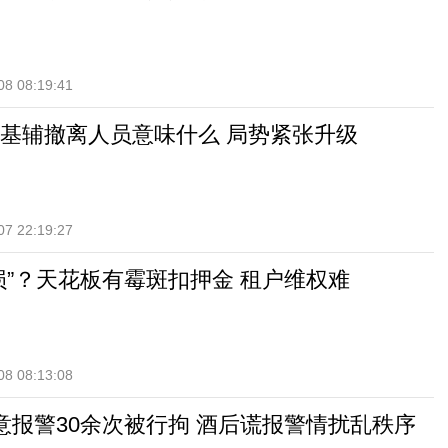
08 08:19:41
基辅撤离人员意味什么 局势紧张升级
07 22:19:27
损”？天花板有霉斑扣押金 租户维权难
08 08:13:08
意报警30余次被行拘 酒后谎报警情扰乱秩序