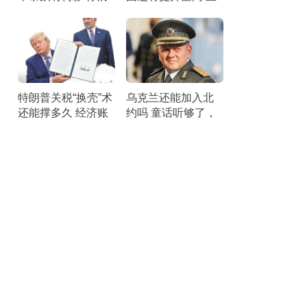
空压力剧增
面短板锤炼战力
特朗普关税“换壳”术
乌克兰还能加入北
还能撑多久 经济账
约吗 童话听够了，
本引发25州联合诉
该醒醒了。
讼