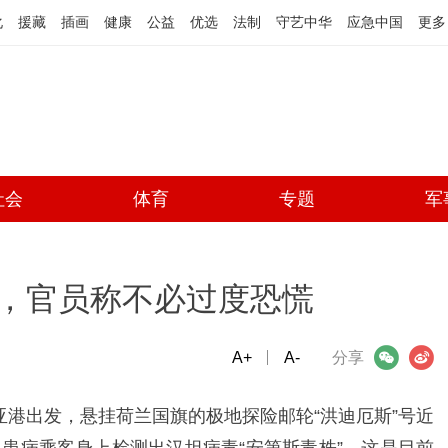
化
援藏
插画
健康
公益
优选
法制
守艺中华
应急中国
更多
社会
体育
专题
军
，官员称不必过度恐慌
A+
微信
A-
微博
分享
亚港出发，悬挂荷兰国旗的极地探险邮轮“洪迪厄斯”号近