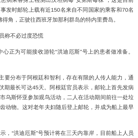
患病乘客身上检测出汉坦病毒“安第斯毒株”，这是目前
事发时邮轮上载有近150名来自不同国家的乘客和70名
佛得角，正驶往西班牙加那利群岛的特内里费岛。
中心正为可能接收游轮“洪迪厄斯”号上的患者做准备。
”主要分布于阿根廷和智利，存在有限的人传人能力，通
潜伏期最长可达45天。阿根廷官员表示，邮轮上首先发病
市乌斯怀亚参加观鸟活动，二人在活动期间前往一处垃
齿动物。这对老年夫妇随后登上邮轮，并成为船上最早
表示，“洪迪厄斯”号预计将在三天内靠岸，目前船上人员