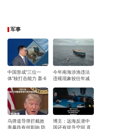
军事
中国形成“三位一
今年南海涉渔违法
体”核打击能力 轰-6
违规现象较往年减
N携惊雷-1导弹引关
少 伏季休渔成效显
注
著
乌弹道导弹拦截效
博主：远海反潜中
率暴跌有何影响 防
国还有提升空间 直