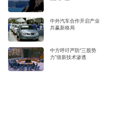
中外汽车合作开启产业
共赢新格局
中方呼吁严防“三股势
力”借新技术渗透