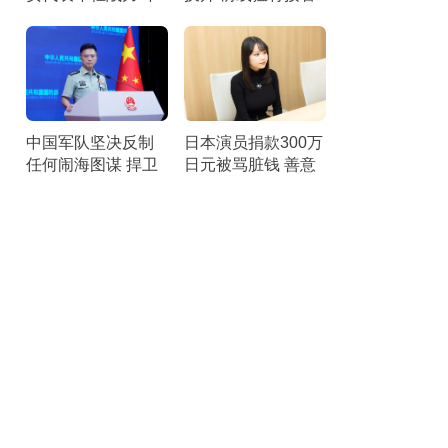
轻世代的期待
补给
中国军队坚决反制
日本演员捐款300万
任何闹海图谋 捍卫
日元被骂脏钱 善意
黄岩岛主权
遭误解