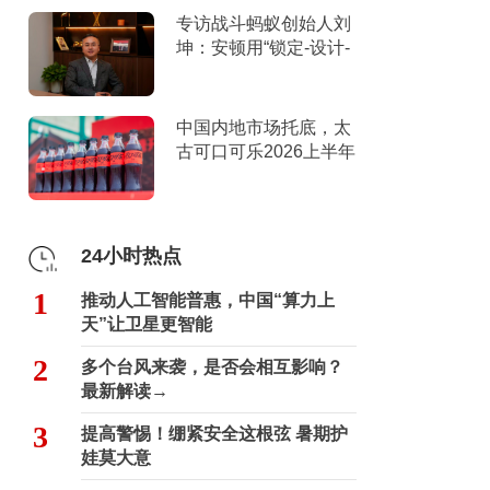
专访战斗蚂蚁创始人刘
坤：安顿用“锁定-设计-
击穿”跑出10倍增长
中国内地市场托底，太
古可口可乐2026上半年
营收创新高
24小时热点
1
推动人工智能普惠，中国“算力上
天”让卫星更智能
2
多个台风来袭，是否会相互影响？
最新解读→
3
提高警惕！绷紧安全这根弦 暑期护
娃莫大意