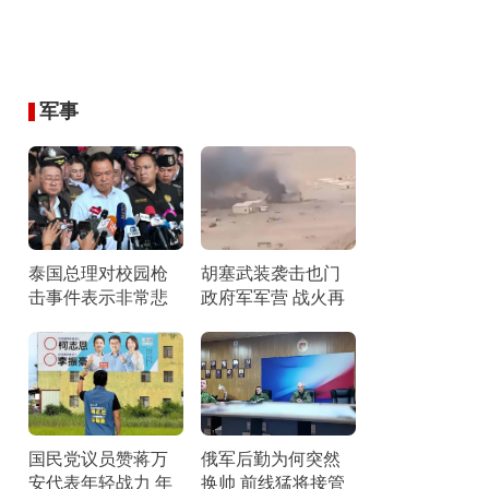
军事
泰国总理对校园枪
胡塞武装袭击也门
击事件表示非常悲
政府军军营 战火再
痛 加强学生心理引
燃引发关注
导
国民党议员赞蒋万
俄军后勤为何突然
安代表年轻战力 年
换帅 前线猛将接管