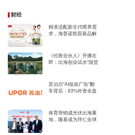
财经
精准适配新生代喂养需
求，海普诺凯双新品解
锁育儿新选择！
《伦敦合伙人》开播在
即：出海创业试水“国货
集群”模式，带动入境消
费反向种草
苏泊尔“AI低俗广告”翻
车背后：83%外资全盘
掌控，陷入流量内卷、
质量频发的负循环
体育营销成光伏出海重
地，隆基成为拜仁全球
官方合作伙伴