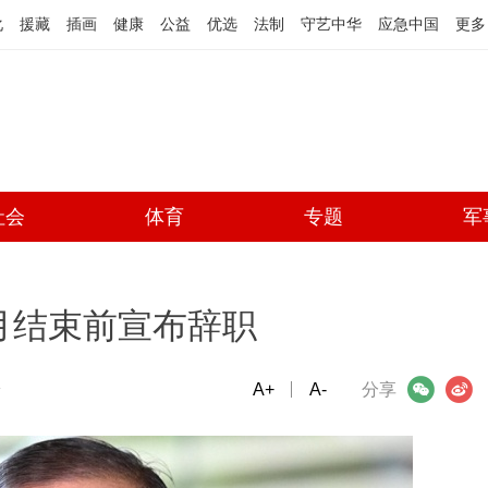
化
援藏
插画
健康
公益
优选
法制
守艺中华
应急中国
更多
社会
体育
专题
军
月结束前宣布辞职
端
A+
微信
A-
微博
分享