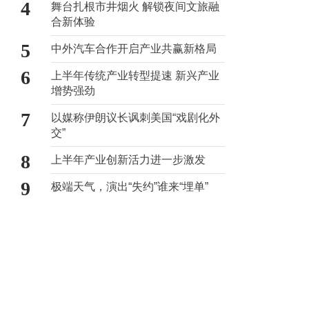
4
舞台扎根市井烟火 解锁夜间文旅融
合新体验
5
中外汽车合作开启产业共赢新格局
6
上半年传统产业转型提速 新兴产业
增势强劲
7
以媒称伊朗议长讽刺美国“戏剧化外
交”
8
上半年产业创新活力进一步激发
9
极端天气，演出“失约”谁来“埋单”