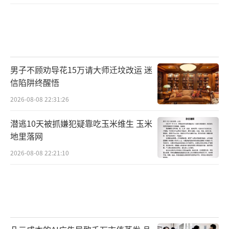
男子不顾劝导花15万请大师迁坟改运 迷
信陷阱终醒悟
2026-08-08 22:31:26
潜逃10天被抓嫌犯疑靠吃玉米维生 玉米
地里落网
2026-08-08 22:21:10