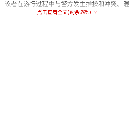
议者在游行过程中与警方发生推搡和冲突。混
点击查看全文(剩余
39
%)
乱中，多人遭警方逮捕。
同一天，在亚特兰大，抗议者挥舞标语，
反对美国政府的移民政策。