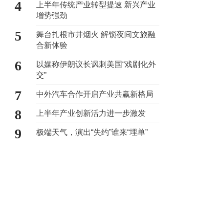
4
上半年传统产业转型提速 新兴产业
增势强劲
5
舞台扎根市井烟火 解锁夜间文旅融
合新体验
6
以媒称伊朗议长讽刺美国“戏剧化外
交”
7
中外汽车合作开启产业共赢新格局
8
上半年产业创新活力进一步激发
9
极端天气，演出“失约”谁来“埋单”