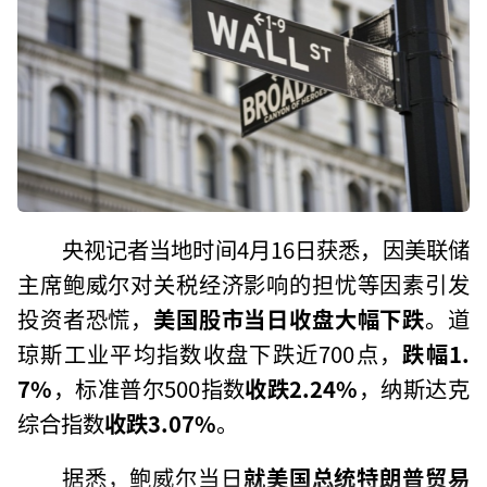
央视记者当地时间4月16日获悉，因美联储
主席鲍威尔对关税经济影响的担忧等因素引发
投资者恐慌，
美国股市当日收盘大幅下跌
。道
琼斯工业平均指数收盘下跌近700点，
跌幅1.
7%
，标准普尔500指数
收跌2.24%
，纳斯达克
综合指数
收跌3.07%
。
据悉，鲍威尔当日
就美国总统特朗普贸易