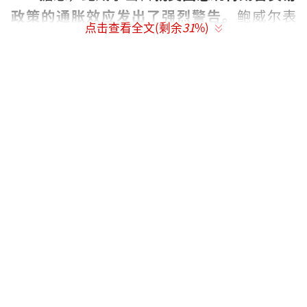
政策的通胀效应发出了强烈警告
。鲍威尔表
点击查看全文(剩余
31
%)
示，特朗普的关税“极有可能”刺激通胀暂时
上升，并警告称这些影响可能会持续很长时
间。
英伟达股价当日下跌6.9%，创下自1月份
以来的最大单日跌幅。此外，其他芯片制造商
的股价也跟随英伟达股价下跌，超威半导体股
价下跌超过7%。（央视记者许骁）
（责任编辑：梁
云娇 CN079）