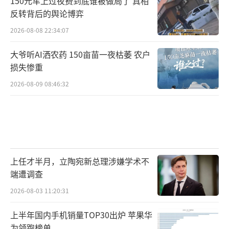
150元车上过夜费到底谁被做局了 真相
反转背后的舆论博弈
2026-08-08 22:34:07
大爷听AI洒农药 150亩苗一夜枯萎 农户
损失惨重
2026-08-09 08:46:32
上任才半月，立陶宛新总理涉嫌学术不
端遭调查
2026-08-03 11:20:31
上半年国内手机销量TOP30出炉 苹果华
为领跑榜单