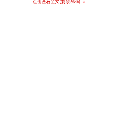
点击查看全文(剩余
60
%)
统人选的调查，被外界视为最具实力挑战下届
总统位置的人选。
4月9日，李在明宣布辞去党首职务，全力
参选下届总统。
韩国6月3日提前大选
当地时间4月8日上午，代行总统职权的韩
国国务总理韩德洙主持召开国务会议，会议
正
式确定韩国将于6月3日举行提前大选
。
此外，韩德洙同时宣布，为了让韩国民众
积极参与投票，韩国政府指定6月3日为临时公
休日。