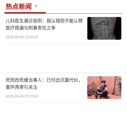
热点新闻
按照韩国法律规定，总统缺位后必须在60
天内举行新总统选举。
儿科医生漏诊获刑：我认错但不能认罪
医疗疏漏与刑事责任之争
韩国代总统、国务总理韩德洙4日在尹锡悦
2026-08-06 13:45:15
被罢免后发表讲话表示，将遵循民意，根据宪
法和相关法律规定，切实做好下届总统选举相
关工作，为下届政府顺利组建提供支持。（总
台记者唐鑫）
（责任编辑：梁云娇 CN079）
死刑改死缓当事人：已付出沉重代价，
案件再审引关注
2026-08-06 07:37:00