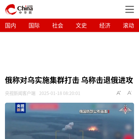
国内
国际
社会
文史
经济
滚动
俄称对乌实施集群打击 乌称击退俄进攻
央视新闻客户端
2025-01-18 08:20:01