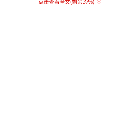
点击查看全文(剩余
37
%)
同一天，乌克兰武装部队总参谋部发布战
报称，乌导弹部队打击了俄军人员集中区、指
挥所和防空系统。截至当天下午，前线地区发
生97次战斗，乌军击退了俄军在哈尔科夫、库
皮扬斯克、波克罗夫斯克等方向的进攻。此
外，乌军继续在库尔斯克方向开展行动。
（责任
编辑：梁云娇 CN079）