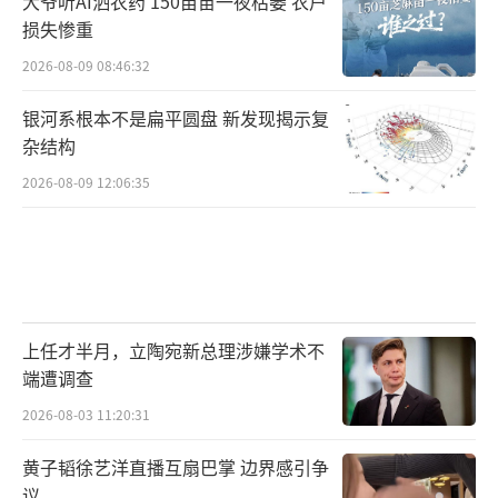
大爷听AI洒农药 150亩苗一夜枯萎 农户
损失惨重
2026-08-09 08:46:32
银河系根本不是扁平圆盘 新发现揭示复
杂结构
2026-08-09 12:06:35
上任才半月，立陶宛新总理涉嫌学术不
端遭调查
2026-08-03 11:20:31
黄子韬徐艺洋直播互扇巴掌 边界感引争
议