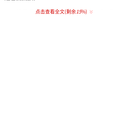
根据委内瑞拉政府此前的决定，自8月1日
点击查看全文(剩余
15
%)
中午起，阿根廷等7国驻委内瑞拉大使馆将关
闭，所有外交人员都将离境。（总台记者马天
静）
（责任编辑：梁云娇 CN079）