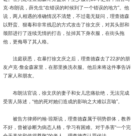
克·布朗说，薛先生“在错误的时候到了一个错误的地方”。他
说，两人相遇的准确情况不清楚，不过毫无疑问，理查德森
以野蛮、狠毒和非常残忍的方式攻击了徐文庆，对其头部和
颈部进行了连续无情的打击，扯掉其下身衣服，在街头拖
他，更侮辱了其人格。
法庭获悉，在暴打徐文庆之后，理查德森去了22岁的朋
友卢克·詹金森家里，在那里换洗衣服。他后来将这件事告诉
了家人和朋友。
布朗法官说，徐文庆的妻子和女儿悲痛欲绝，无法完成
受害人陈述，“他的死对她们造成的影响之大难以言喻”。
被告方律师约翰·琼斯说，理查德森属于弱势群体，教养
不好，曾被诊断为病态人格，学习有困难。对于杀害“一个完
全无辜的和值得尊敬”的老人，理查德森认罪伏法。