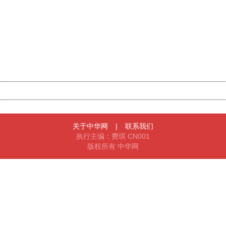
404 Not Found
Sorry for the inconvenience.
Please report this message and include the following
information to us.
Thank you very much!
URL:
http://3g.china.com:8080/act/news/1000/20170615/307
Server:
cms-9-157
Date:
2026/08/08 18:58:41
Powered by China
China
关于中华网
|
联系我们
执行主编：费琪 CN001
版权所有 中华网
404 Not Found
Sorry for the inconvenience.
Please report this message and include the following
information to us.
Thank you very much!
URL:
http://3g.china.com:8080/act/news/1000/20170615/307
Server:
cms-9-157