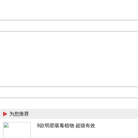
URL:
http://3g.china.com:8080/act/news/1000/20170615/307
Server:
cms-9-157
Date:
2026/08/08 18:58:41
Powered by China
China
404 Not Found
Sorry for the inconvenience.
Please report this message and include the following
information to us.
Thank you very much!
URL:
http://3g.china.com:8080/act/news/1000/20170615/307
Server:
cms-9-157
Date:
2026/08/08 18:58:41
Powered by China
China
为您推荐
9款明星吸毒植物 超级有效