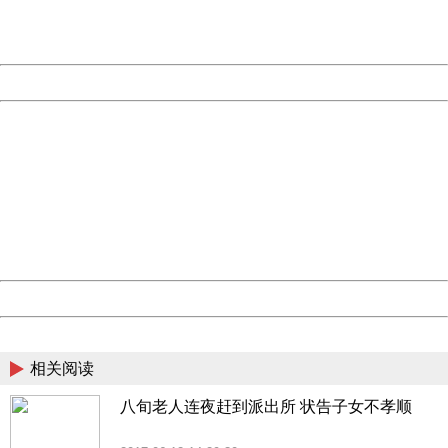
URL:
http://3g.china.com:8080/act/news/1000/20170615/307
Server:
cms-9-157
Date:
2026/08/08 18:58:41
Powered by China
China
404 Not Found
Sorry for the inconvenience.
Please report this message and include the following
information to us.
Thank you very much!
URL:
http://3g.china.com:8080/act/news/1000/20170615/307
Server:
cms-9-157
Date:
2026/08/08 18:58:41
Powered by China
China
相关阅读
八旬老人连夜赶到派出所 状告子女不孝顺