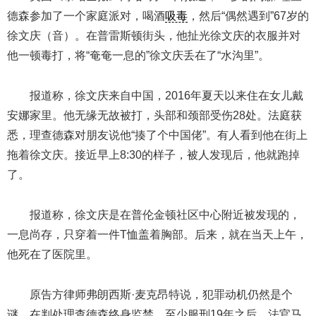
德森参加了一个家庭派对，喝酒
吸毒
，然后“偶然遇到”67岁的
徐文庆（音）。在普雷斯顿街头，他扯光徐文庆的衣服并对
他一顿毒打，将“奄奄一息的”徐文庆丢在了“水沟里”。
报道称，徐文庆来自中国，2016年夏天以来住在女儿戴
安娜家里。他无缘无故被打，头部和颈部受伤28处。法庭获
悉，理查德森对朋友说他“揍了个中国佬”。有人看到他在街上
拖着徐文庆。接近早上8:30的样子，被人发现后，他就跑掉
了。
报道称，徐文庆是在普伦金顿社区中心附近被发现的，
一息尚存，只穿着一件T恤盖着胸部。后来，就在当天上午，
他死在了医院里。
原告方律师弗朗西斯·麦克昂特说，犯罪动机仍然是个
谜。在判处理查德森终身监禁，至少服刑19年之后，法官马