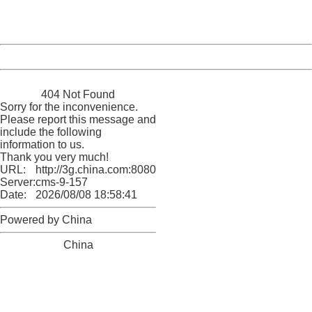
URL:
http://3g.china.com:8080/act/news/1000/20170615/307
Server:
cms-9-157
Date:
2026/08/08 18:58:41
Powered by China
China
404 Not Found
Sorry for the inconvenience.
Please report this message and
include the following
information to us.
Thank you very much!
URL:
http://3g.china.com:8080/act/news/1000/20170615/307
Server:
cms-9-157
Date:
2026/08/08 18:58:41
Powered by China
China
404 Not Found
Sorry for the inconvenience.
Please report this message and include the following
information to us.
Thank you very much!