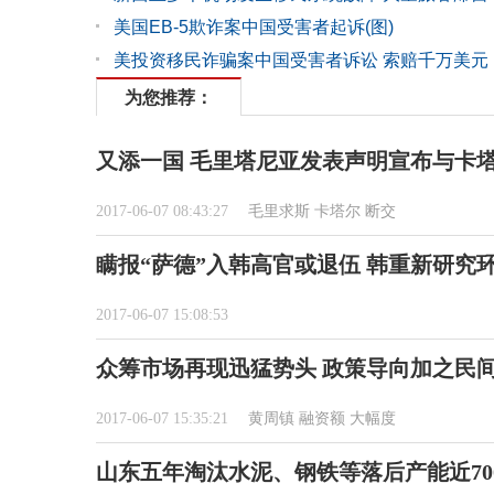
美国EB-5欺诈案中国受害者起诉(图)
美投资移民诈骗案中国受害者诉讼 索赔千万美元
为您推荐：
又添一国 毛里塔尼亚发表声明宣布与卡
2017-06-07 08:43:27
毛里求斯
卡塔尔
断交
瞒报“萨德”入韩高官或退伍 韩重新研究
2017-06-07 15:08:53
众筹市场再现迅猛势头 政策导向加之民
2017-06-07 15:35:21
黄周镇
融资额
大幅度
山东五年淘汰水泥、钢铁等落后产能近70