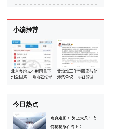
小编推荐
北京多站点小时雨量下
黄灿灿工作室回应与曾
到全国第一 暴雨破纪录
沛慈争议：号召能理智
发言
今日热点
攻克难题！“海上大风车”如
何稳稳浮在海上？