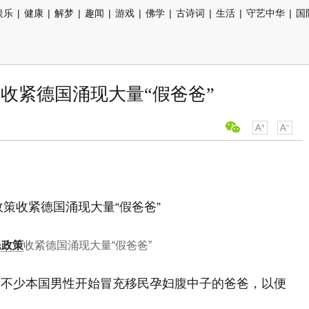
娱乐
|
健康
|
解梦
|
趣闻
|
游戏
|
佛学
|
古诗词
|
生活
|
守艺中华
|
国
收紧德国涌现大量“假爸爸”
民政策
收紧德国涌现大量“假爸爸”
，不少本国男性开始冒充移民孕妇腹中子的爸爸，以便