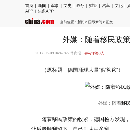
首页
|
新闻
|
军事
|
文史
|
政务
|
财经
|
汽车
|
文化
|
APP
|
头条APP
当前位置：
新闻
>
国际新闻
> 正文
外媒：随着移民政策
2017-06-09 04:47:45
华商报
参与评论(
)人
（原标题：德国涌现大量“假爸爸”）
外媒：随着
移
随着移民政策的收紧，德国检方发现
让后者顺利留下，自己则从中牟利。