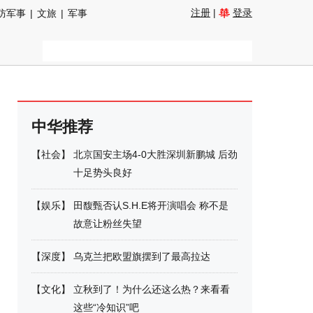
注册
|
登录
防军事
|
文旅
|
军事
中华推荐
【
社会
】
北京国安主场4-0大胜深圳新鹏城 后劲
十足势头良好
【
娱乐
】
田馥甄否认S.H.E将开演唱会 称不是
故意让粉丝失望
【
深度
】
乌克兰把欧盟旗摆到了最高拉达
【
文化
】
立秋到了！为什么还这么热？来看看
这些“冷知识”吧