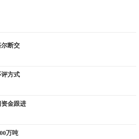
塔尔断交
环评方式
间资金跟进
00万吨