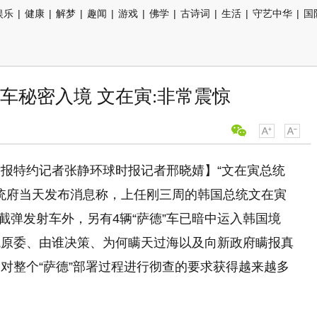
娱乐
|
健康
|
解梦
|
趣闻
|
游戏
|
佛学
|
古诗词
|
生活
|
守艺中华
|
国
车秘密入境 文在寅:非常震惊
报特约记者张静环球时报记者邢晓婧】“文在寅总统
总统府当天发布消息称，上任刚三周的韩国总统文在寅
拦截弹发射车外，另有4辆“萨德”车已暗中运入韩国境
境原委、由谁决策、为何瞒天过海以及向新政府瞒报真
对整个“萨德”部署过程进行彻查的要求获得越来越多