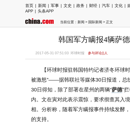
首页
|
新闻
|
军事
|
文史
|
政务
|
财经
|
汽车
|
文化
|
APP
|
头条APP
当前位置：
新闻
>
国际新闻
> 正文
韩国军方瞒报4辆萨德
2017-05-31 07:51:03
环球时报
参与评论(
)人
【环球时报驻韩国特约记者济冬环球时
被激怒”——据韩联社等媒体30日报道，
30日得知，除了部署在星州的两辆“
萨德
”
内。文在寅对此表示震惊，要求彻查其入
相。分析称，随着军方瞒报事件持续发酵，
的支持。