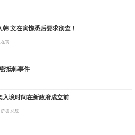
入韩 文在寅惊悉后要求彻查！
文在寅
秘密抵韩事件
架入境时间在新政府成立前
萨德
总统