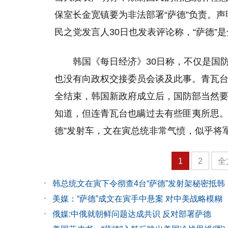
保室长金宽镇要为非法部署“萨德”负责。
民之党发言人30日也发表评论称，“萨德
韩国《每日经济》30日称，不仅是国
也没有向政权交接委员会谈及此事。青瓦台
全结束，韩国新政府成立后，国防部当然要
知道，但连青瓦台也瞒过去有些匪夷所思。
德”发射车，文在寅总统非常气愤，似乎将
1
2
全
韩总统文在寅下令彻查4台“萨德”发射架秘密抵韩
美媒：“萨德”成文在寅手中悬案 对中美战略模糊
俄媒:中俄就朝鲜问题达成共识 反对部署萨德