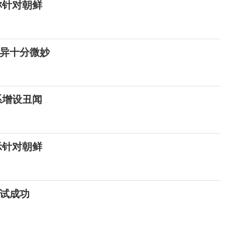
称针对朝鲜
异十分微妙
系增设丑闻
示针对朝鲜
试成功