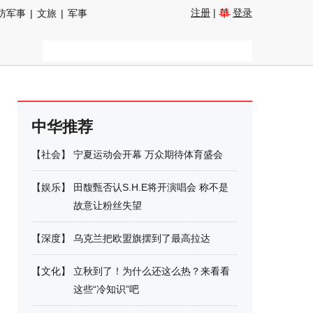
注册
|
登录
防军事
|
文旅
|
军事
中华推荐
【
社会
】
宁夏运动会开幕 万众期待体育盛会
【
娱乐
】
田馥甄否认S.H.E将开演唱会 称不是
故意让粉丝失望
【
深度
】
乌克兰把欧盟旗摆到了最高拉达
【
文化
】
立秋到了！为什么还这么热？来看看
这些“冷知识”吧