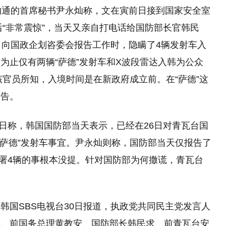
沟通的首席秘书尹永灿称，文在寅前日接到国家安全室
后“非常震惊”，当天又亲自打电话给国防部长官韩民
日向国政企划咨委会报告工作时，隐瞒了4辆发射车入
为止仅有两辆“萨德”发射车和X波段雷达入韩为公众
该官员所知，入境时间是在新政府成立前。在“萨德”这
报告。
0日称，韩国国防部当天表示，已经在26日对青瓦台国
“萨德”发射车事宜。尹永灿则称，国防部当天仅报告了
部署4辆的事根本没提。针对国防部为何撒谎，青瓦台
韩国SBS电视台30日报道，执政党共同民主党发言人
惠、前国务总理黄教安、国防部长韩民求、前青瓦台安