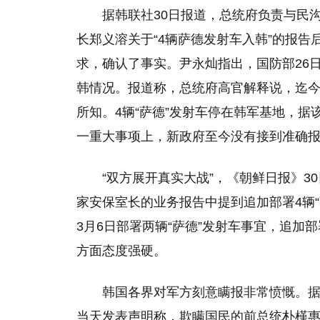
据韩联社30日报道，总统府负责与民
长郑义溶关于“4辆萨德发射车入韩”的报告
求，确认了事实。尹永灿指出，国防部26
韩情况。报道称，总统府高官解释说，迄今
所知。4辆“萨德”发射车停在韩军基地，据
一重大事项上，新政府至今没有接到准确
“双方展开真实大战”，《朝鲜日报》3
家安保室长的业务报告中提到追加部署4辆
3月6日部署两辆“萨德”发射车事宜，追加
方面态度强硬。
韩国各界对军方刻意瞒报非常愤慨。据
当天发表声明称，欺瞒国民的前总统朴槿