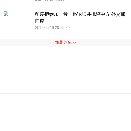
印度拒参加一带一路论坛并批评中方 外交部
回应
2017-05-16 20:35:29
加载更多>>
404 Not Found
Sorry for the inconvenience.
Please report this message and include the following
information to us.
Thank you very much!
URL:
http://3g.china.com:8080/act/news/1000/20170517/305
Server:
cms-9-158
Date:
2026/08/08 21:40:33
Powered by China
China
404 Not Found
Sorry for the inconvenience.
Please report this message and include the following
information to us.