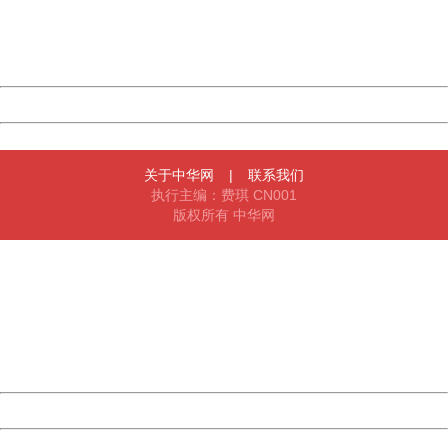
Thank you very much!
URL:
http://3g.china.com:8080/act/news/1000/20170517/305
Server:
cms-9-158
Date:
2026/08/08 21:40:33
Powered by China
China
关于中华网
|
联系我们
执行主编：费琪 CN001
版权所有 中华网
404 Not Found
Sorry for the inconvenience.
Please report this message and include the following
information to us.
Thank you very much!
URL:
http://3g.china.com:8080/act/news/1000/20170517/305
Server:
cms-9-158
Date:
2026/08/08 21:40:33
Powered by China
China