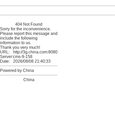
Date:
2026/08/08 21:40:33
Powered by China
China
404 Not Found
Sorry for the inconvenience.
Please report this message and
include the following
information to us.
Thank you very much!
URL:
http://3g.china.com:8080/act/news/1000/20170517/305
Server:
cms-9-158
Date:
2026/08/08 21:40:33
Powered by China
China
404 Not Found
Sorry for the inconvenience.
Please report this message and include the following
information to us.
Thank you very much!
URL:
http://3g.china.com:8080/act/news/1000/20170517/305
Server:
cms-9-158