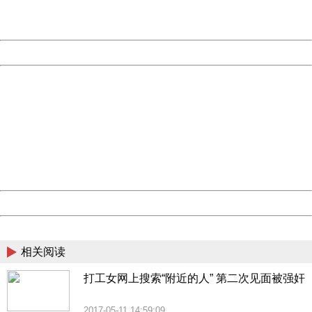
URL:
http://3g.china.com:8080/act/news/1000/20170517/305
Server:
cms-9-158
Date:
2026/08/08 21:40:33
Powered by China
China
404 Not Found
Sorry for the inconvenience.
Please report this message and include the following
information to us.
Thank you very much!
URL:
http://3g.china.com:8080/act/news/1000/20170517/305
Server:
cms-9-158
Date:
2026/08/08 21:40:33
Powered by China
China
相关阅读
打工女网上搜索“附近的人” 第二次见面被强奸
2017-05-11 14:59:09