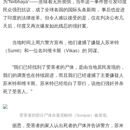
为“Nirbhaya”——意味着无所畏惧，当年这一事件曾引发印度
民众强烈抗议，成了全球各国的国际头条新闻， 事后也促进
了印度的法律改革。但令人难以接受的是，仅在判决公布几
天后，印度又再次爆发如此残忍的强奸案。
当地时间上周六警方宣布，他们逮捕了嫌疑人苏米特
（Sumit）和一位名叫维卡斯（Vikas）的 同谋。
“我们已经找到了受害者的尸体，是由当地居民发现的，
我们的调查也在持续跟进，而且我们已经逮捕了主要嫌疑人
苏米特和维卡斯。苏米特已经坦白了罪行，说他们强奸并杀
死了受害人。”
受害者的部分尸体在索尼帕特（Sonipat）被发现。
据悉，受害者的家人认出死者的尸体并告诉警方，苏米