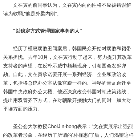
文在寅的前同事认为，文在寅内向的性格不应被错误解
读为软弱,“他是外柔内刚”。
“以稳定方式管理国家事务的人”
经历了槿惠腐败丑闻案后，韩国民众开始对腐败和裙带
关系担忧。去年10月，文在寅行动了起来，努力提升其改革
支持者的声望，在反朴示威中频频现身，引领国会发起弹
劾。自此，文在寅承诺要开展一系列经济、企业和政治改
革，包括将总统办公室从像宫殿一样的、神秘的青瓦台迁至
韩国中央政府办公大楼。他还决意改变韩国对朝政策路线，
提出用双管齐下方式，在对朝敞开接触大门的同时，加大对
平壤方面的压力。
圣公会大学教授ChoiJin-bong表示：“文在寅展示出强烈
的改革者形象，在经历了所谓的‘朴槿惠门’后，人们渴望这样