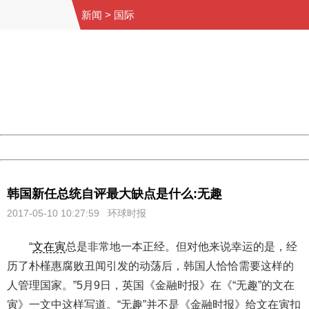
新闻
>
国际
404 Not Found
Sorry for the inconvenience.
Please report this message and include the following
information to us.
Thank you very much!
URL:
http://3g.china.com:8080/act/news/1000/20170510/305
Server:
cms-9-157
Date:
2026/08/07 09:36:09
Powered by China
China
韩国新任总统自评最大缺点是什么:无趣
2017-05-10 10:27:59
环球时报
“
文在寅
总是非常地一本正经。但对他来说幸运的是，经
历了朴槿惠腐败丑闻引发的动荡后，韩国人恰恰需要这样的
人管理国家。”5月9日，英国《金融时报》在《“无趣”的文在
寅》一文中这样写道。“无趣”并不是《金融时报》给文在寅扣