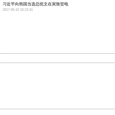
习近平向韩国当选总统文在寅致贺电
2017-05-10 10:23:41
404 Not Found
Sorry for the inconvenience.
Please report this message and include the following
information to us.
Thank you very much!
URL:
http://3g.china.com:8080/act/news/1000/20170510/305
Server:
cms-9-157
Date:
2026/08/07 09:36:09
Powered by China
China
404 Not Found
Sorry for the inconvenience.
Please report this message and include the following
information to us.
Thank you very much!
URL:
http://3g.china.com:8080/act/news/1000/20170510/305
Server:
cms-9-157
Date:
2026/08/07 09:36:09
Powered by China