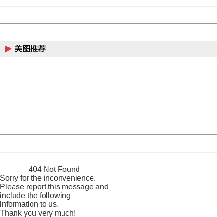
Powered by China
China
美图推荐
404 Not Found
Sorry for the inconvenience.
Please report this message and include the following
information to us.
Thank you very much!
URL:
http://3g.china.com:8080/act/news/1000/20170510/305
Server:
cms-9-157
Date:
2026/08/07 09:36:09
Powered by China
China
404 Not Found
Sorry for the inconvenience.
Please report this message and
include the following
information to us.
Thank you very much!