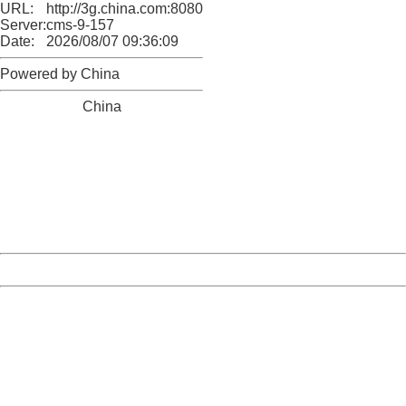
URL:
http://3g.china.com:8080/act/news/1000/20170510/305
Server:
cms-9-157
Date:
2026/08/07 09:36:09
Powered by China
China
404 Not Found
Sorry for the inconvenience.
Please report this message and include the following
information to us.
Thank you very much!
URL:
http://3g.china.com:8080/act/news/1000/20170510/305
Server:
cms-9-157
Date:
2026/08/07 09:36:09
Powered by China
China
404 Not Found
Sorry for the inconvenience.
Please report this message and include the following
information to us.
Thank you very much!
URL:
http://3g.china.com:8080/act/news/1000/20170510/305