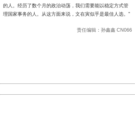
的人。经历了数个月的政治动荡，我们需要能以稳定方式管
理国家事务的人。从这方面来说，文在寅似乎是最佳人选。”
责任编辑：孙鑫鑫 CN066
404 Not Found
Sorry for the inconvenience.
Please report this message and include the following
information to us.
Thank you very much!
URL:
http://3g.china.com:8080/act/news/1000/20170510/305
Server:
cms-9-157
Date:
2026/08/07 09:36:09
Powered by China
China
404 Not Found
Sorry for the inconvenience.
Please report this message and include the following
information to us.
Thank you very much!
URL:
http://3g.china.com:8080/act/news/1000/20170510/305