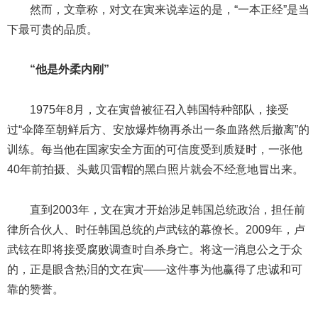
然而，文章称，对文在寅来说幸运的是，“一本正经”是当
下最可贵的品质。
“他是外柔内刚”
1975年8月，文在寅曾被征召入韩国特种部队，接受
过“伞降至朝鲜后方、安放爆炸物再杀出一条血路然后撤离”的
训练。每当他在国家安全方面的可信度受到质疑时，一张他
40年前拍摄、头戴贝雷帽的黑白照片就会不经意地冒出来。
直到2003年，文在寅才开始涉足韩国总统政治，担任前
律所合伙人、时任韩国总统的卢武铉的幕僚长。2009年，卢
武铉在即将接受腐败调查时自杀身亡。将这一消息公之于众
的，正是眼含热泪的文在寅——这件事为他赢得了忠诚和可
靠的赞誉。