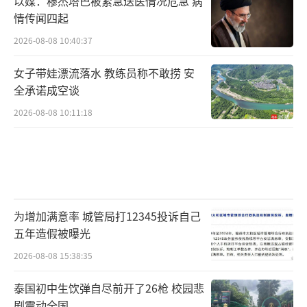
以媒：穆杰塔巴被紧急送医情况危急 病
情传闻四起
2026-08-08 10:40:37
女子带娃漂流落水 教练员称不敢捞 安
全承诺成空谈
2026-08-08 10:11:18
为增加满意率 城管局打12345投诉自己
五年造假被曝光
2026-08-08 15:38:35
泰国初中生饮弹自尽前开了26枪 校园悲
剧震动全国