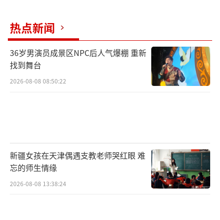
e)以快于预期的步伐加息。这可能导致美元迅
速升值，对新兴经济体造成的后果将是高达230
热点新闻
0亿美元的脆弱债务。
36岁男演员成景区NPC后人气爆棚 重新
找到舞台
2026-08-08 08:50:22
新疆女孩在天津偶遇支教老师哭红眼 难
忘的师生情缘
2026-08-08 13:38:24