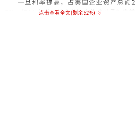
一旦利率提高，占美国企业资产总额2
2%、约4万亿美元的企业资产将难以承担借贷
点击查看全文(剩余
61
%)
成本上升的压力。
【补充阅读】
以下为金融时报原文：
国际货币基金组织(IMF)警告，一场债务盛
宴使得美国四分之一的公司资产易受利率突然
上升的影响。
根据一个衡量标准，企业支付利息的能力
处于自2008年金融危机以来最弱水平。
IMF昨日发布半年度《全球金融稳定报告》
(Global Financial Stability Report)，强调了