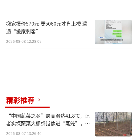
搬家报价570元 要5060元才肯上楼 遭
遇“搬家刺客”
2026-08-08 12:28:09
精彩推荐
“中国蔬菜之乡”最高温达41.8℃，记
者实探蔬菜大棚感觉像进“蒸笼”，有
村民称只能凌晨两点起来干活
2026-08-07 13:26:40