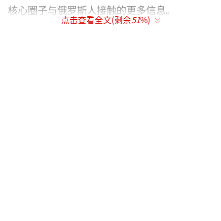
核心圈子与俄罗斯人接触的更多信息。
点击查看全文(剩余
51
%)
德国、爱沙尼亚和波兰这几个欧洲国家传
递了电子情报。而澳大利亚这个“五只眼
睛”情报联盟成员（该联盟的成员还包括美
国、英国、加拿大和新西兰）也转发了一些材
料。
另一名消息人士说，荷兰间谍机构和法国
国外安全总局亦有贡献。
GCHQ显然没有理由刻意调查特朗普和他
的团队，或主动去收集信息。这些所谓的对
话，是在对俄罗斯情报资源进行例行监控时无
意获得的。