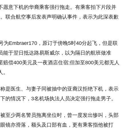
名不愿意下机的华裔乘客强行拖走。有乘客拍下片段并
爆。联合航空事后发表声明确认事件，表示为此深表歉
为Embraer170，原订于傍晚5时40分起飞，但是联
员能于翌日抵达路易斯威尔，以为隔日的航班做准
赔偿400美元及一夜酒店住宿;但加至800美元都无人
人。
自称是医生、与妻子同被抽中的亚裔汉拒绝下机，表示
下的情况下，3名机场执法人员决定强行拖走男子。
汉被至少两名警员拖离坐位时，曾一度发出惨叫，头部
且眼镜亦滑落，额头及口部有血，更有乘客指他被打