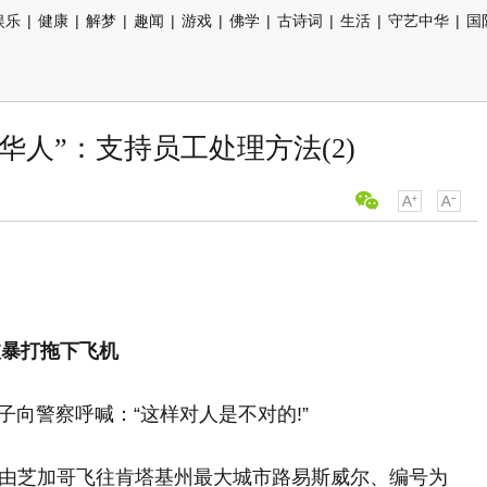
娱乐
|
健康
|
解梦
|
趣闻
|
游戏
|
佛学
|
古诗词
|
生活
|
守艺中华
|
国
华人”：支持员工处理方法(2)
被暴打拖下飞机
名女子向警察呼喊：“这样对人是不对的!”
s)周日一班由芝加哥飞往肯塔基州最大城市路易斯威尔、编号为