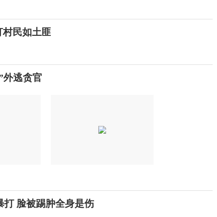
打村民如土匪
通”外逃贪官
暴打 脸被踢肿全身是伤