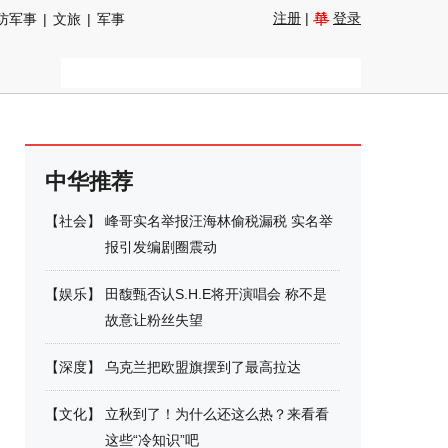
注册
|
登录
防军事
|
文旅
|
军事
中华推荐
【
社会
】
峰哥实名举报汪海林偷税漏税 实名举
报引发编剧圈震动
【
娱乐
】
田馥甄否认S.H.E将开演唱会 称不是
故意让粉丝失望
【
深度
】
乌克兰把欧盟旗摆到了最高拉达
【
文化
】
立秋到了！为什么还这么热？来看看
这些“冷知识”吧