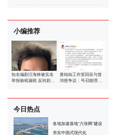
小编推荐
知名编剧汪海林被实名
黄灿灿工作室回应与曾
举报偷税漏税 反转剧情
沛慈争议：号召能理智
堪比电视剧
发言
今日热点
各地加速落地“六张网”建设
夯实中国式现代化