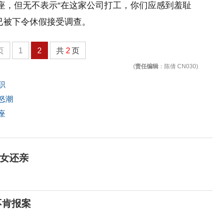
座，但无不表示“在这家公司打工，你们应感到羞耻
已被下令休假接受调查。
页
1
2
共
2
页
(
责任编辑
：陈倩 CN030)
职
怒潮
座
女还亲
不肯报案