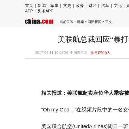
首页
|
新闻
|
军事
|
文史
|
政务
|
财经
|
汽车
|
文化
|
APP
|
头条APP
当前位置：
新闻
>
国际新闻
> 正文
美联航总裁回应“暴打
2017-04-11 10:02:56
中国青年网
参与评论(
)人
相关报道：美联航超卖座位华人乘客
“Oh my God，”在视频片段中的一
美国联合航空(UnitedAirline