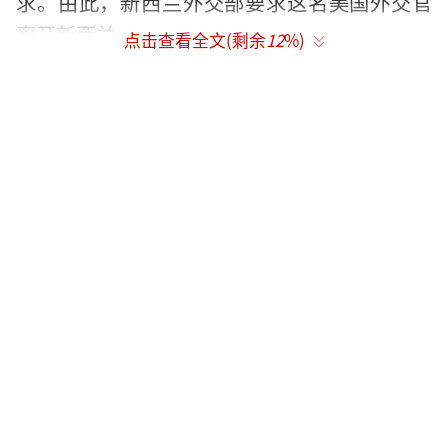
求。由此，新西兰外交部要求这名美国外交官
离开新西兰。
点击查看全文(剩余
12
%)
目前正在对事件继续进行调查。
（责任编辑：
周晶晶 CN032）