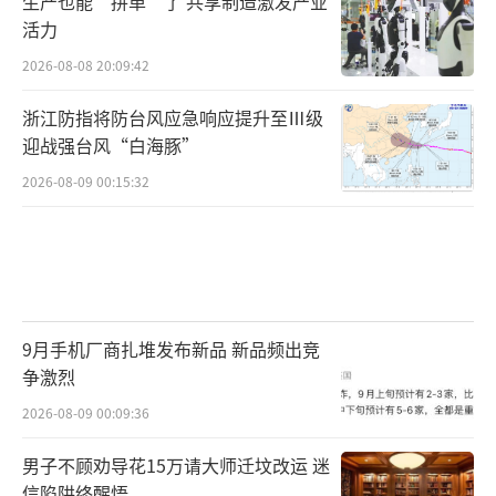
生产也能“拼单”了 共享制造激发产业
活力
2026-08-08 20:09:42
浙江防指将防台风应急响应提升至Ⅲ级
迎战强台风“白海豚”
2026-08-09 00:15:32
9月手机厂商扎堆发布新品 新品频出竞
争激烈
2026-08-09 00:09:36
男子不顾劝导花15万请大师迁坟改运 迷
信陷阱终醒悟