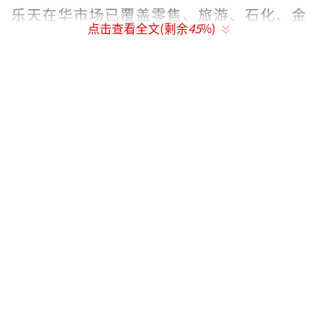
乐天在华市场已覆盖零售、旅游、石化、金
点击查看全文(剩余
45
%)
融、制造、食品、建设、服务等多个领域。
网传对乐天玛特超市的临时查封决定书
环球时报称，乐天集团在华的累计投资近1
0万亿韩元，共设立乐天百货、乐天制果、乐天
超市等22个子公司，拥有120多家门店，员工2.
6万多人。截至2015年底，乐天已在中国24个
省直辖市开展业务。2016年，乐天在华营业额