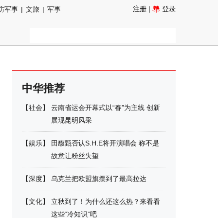
注册
|
登录
防军事
|
文旅
|
军事
中华推荐
【
社会
】
云南省运会开幕式以“春”为主线 创新
展现昆明风采
【
娱乐
】
田馥甄否认S.H.E将开演唱会 称不是
故意让粉丝失望
【
深度
】
乌克兰把欧盟旗摆到了最高拉达
【
文化
】
立秋到了！为什么还这么热？来看看
这些“冷知识”吧