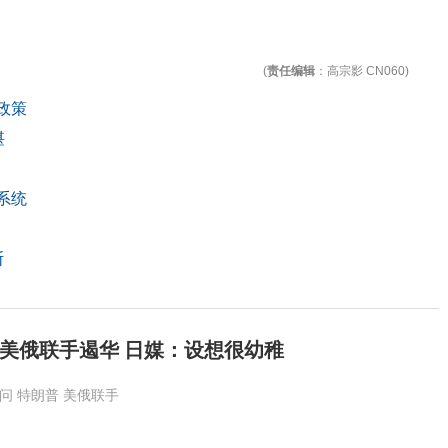
(
责任编辑
：高宗影 CN060)
政策
堪
系统
斯
美俄联手遏华 日媒：设想很幼稚
问
特朗普
美俄联手