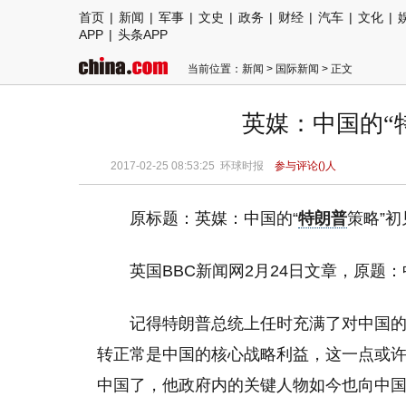
首页
|
新闻
|
军事
|
文史
|
政务
|
财经
|
汽车
|
文化
|
APP
|
头条APP
当前位置：
新闻
>
国际新闻
> 正文
英媒：中国的“
2017-02-25 08:53:25
环球时报
参与评论(
)人
原标题：英媒：中国的“
特朗普
策略”
英国BBC新闻网2月24日文章，原题
记得特朗普总统上任时充满了对中国
转正常是中国的核心战略利益，这一点或
中国了，他政府内的关键人物如今也向中