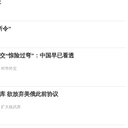
象
所令”
交“惊险过弯”：中国早已看透
对华外交
库 欲放弃美俄此前协议
扩大核武库