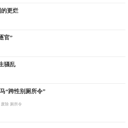
到的更烂
逐官”
生骚乱
马“跨性别厕所令”
废除
厕所令