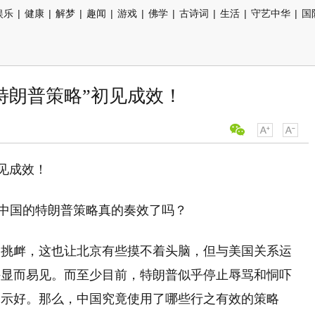
娱乐
|
健康
|
解梦
|
趣闻
|
游戏
|
佛学
|
古诗词
|
生活
|
守艺中华
|
国
特朗普策略”初见成效！
初见成效！
：中国的特朗普策略真的奏效了吗？
的挑衅，这也让北京有些摸不着头脑，但与美国关系运
许显而易见。而至少目前，特朗普似乎停止辱骂和恫吓
国示好。那么，中国究竟使用了哪些行之有效的策略