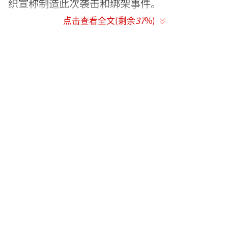
织宣称制造此次袭击和绑架事件。
点击查看全文(剩余
37
%)
菲律宾南部是该国穆斯林反政府武装的大
本营，经常从事绑架勒索的土匪武装阿布沙耶
夫组织即盘踞于此。