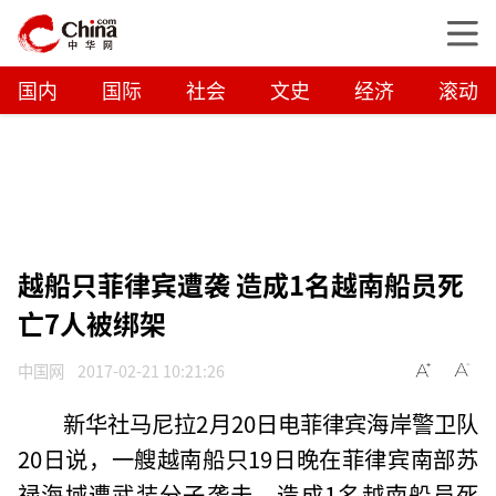
国内
国际
社会
文史
经济
滚动
越船只菲律宾遭袭 造成1名越南船员死
亡7人被绑架
中国网
2017-02-21 10:21:26
新华社马尼拉2月20日电菲律宾海岸警卫队
20日说，一艘越南船只19日晚在菲律宾南部苏
禄海域遭武装分子袭击，造成1名越南船员死