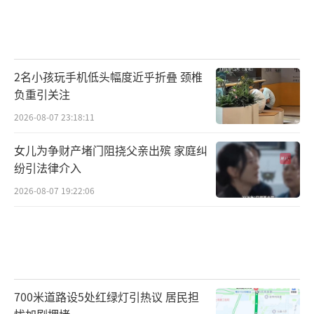
2名小孩玩手机低头幅度近乎折叠 颈椎
负重引关注
2026-08-07 23:18:11
女儿为争财产堵门阻挠父亲出殡 家庭纠
纷引法律介入
2026-08-07 19:22:06
700米道路设5处红绿灯引热议 居民担
忧加剧拥堵