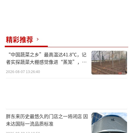
精彩推荐
“中国蔬菜之乡”最高温达41.8℃，记
者实探蔬菜大棚感觉像进“蒸笼”，有
村民称只能凌晨两点起来干活
2026-08-07 13:26:40
胖东来历史最悠久的门店之一将闭店 因
未达国际一流品质标准