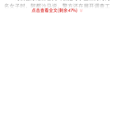
名女子时，阿都沙马说，警方还在展开调查工
点击查看全文(剩余
47
%)
作，并强调如若尸剖结果显示金正男死于他
杀，警方会采取相应的行动。
大批媒体追踪采访
大批媒体于今早（15日）6时就集合在吉隆
坡中央医院太平间篱笆外跟进金正男死亡案
件。
金正男的遗体于今早（15日）9时，从布城
医院转送吉隆坡中央医院，警车全程护送。
据观察，中央医院太平间保卫森严，甚至
把篱笆门关上，任何要进入的民众都需经过辅
警详问才放行。