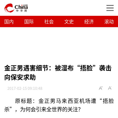
国内
国际
社会
文史
经济
滚动
金正男遇害细节：被湿布“捂脸”袭击
向保安求助
2017-02-15 09:10:48
原标题：金正男马来西亚机场遭“捂脸
杀”，为何会引来全世界的关注？