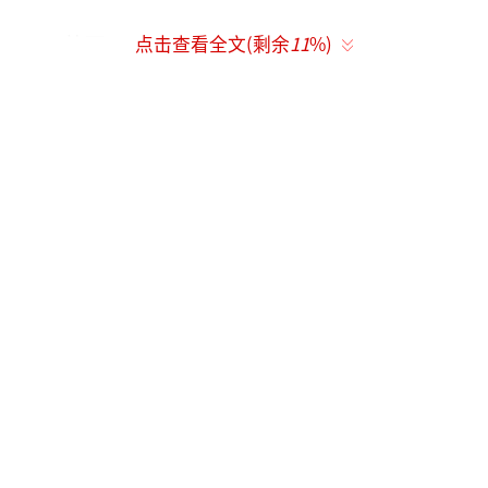
英国BBC
点击查看全文(剩余
11
%)
美国CNN