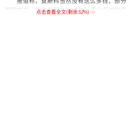
报道称，莫斯科当然没有这么多钱，部分
原因在于，俄空天军自2015年秋季出兵叙利亚
点击查看全文(剩余
52
%)
以来，每天至少花费300万美元。只要巴沙尔·
阿萨德还在台上，富裕的海湾君主国就不会为
重建叙利亚出钱。伊朗也没钱给这个盟国，由
于同美国新政府关系恶化，伊朗再次面临经济
困境。
不过事情也并非毫无转机，因为还有中
国。北京看来既有能力也愿意为叙利亚战后重
建买单。当然并不是出所有的钱，但至少是一
大部分。中国对帮助叙利亚应该感兴趣。同时
北京肯定会要求其他金砖国家也参与叙利亚重
建工作。这一非正式组织的所有5个成员国经济
快速发展，并且都是20国集团成员。5国人口总