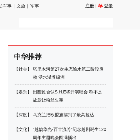
注册
|
登录
防军事
|
文旅
|
军事
中华推荐
【
社会
】
塔里木河第27次生态输水第二阶段启
动 活水滋养绿洲
【
娱乐
】
田馥甄否认S.H.E将开演唱会 称不是
故意让粉丝失望
【
深度
】
乌克兰把欧盟旗摆到了最高拉达
【
文化
】
“越韵华光·百廿流芳”纪念越剧诞生120
周年主题晚会圆满播出