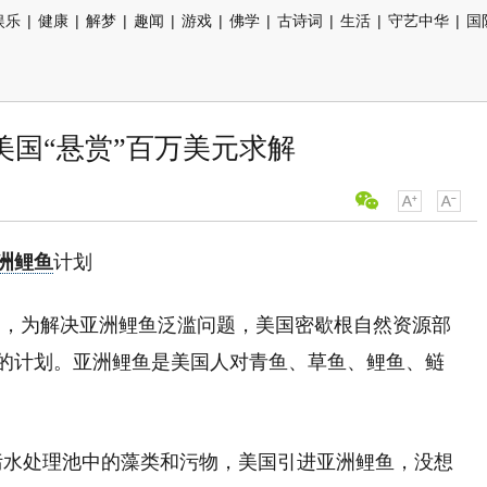
娱乐
|
健康
|
解梦
|
趣闻
|
游戏
|
佛学
|
古诗词
|
生活
|
守艺中华
|
国
美国“悬赏”百万美元求解
洲鲤鱼
计划
道，为解决亚洲鲤鱼泛滥问题，美国密歇根自然资源部
量的计划。亚洲鲤鱼是美国人对青鱼、草鱼、鲤鱼、鲢
污水处理池中的藻类和污物，美国引进亚洲鲤鱼，没想