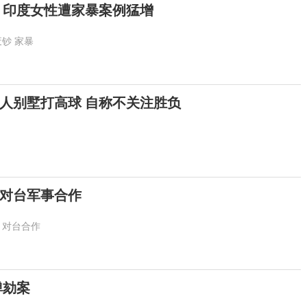
光 印度女性遭家暴案例猛增
废钞
家暴
人别墅打高球 自称不关注胜负
对台军事合作
对台合作
弹劾案