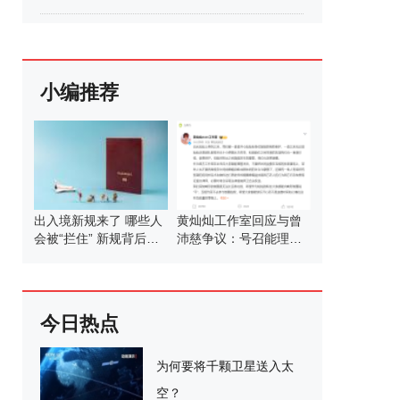
小编推荐
出入境新规来了 哪些人
黄灿灿工作室回应与曾
会被“拦住” 新规背后的
沛慈争议：号召能理智
考量
发言
今日热点
为何要将千颗卫星送入太
空？