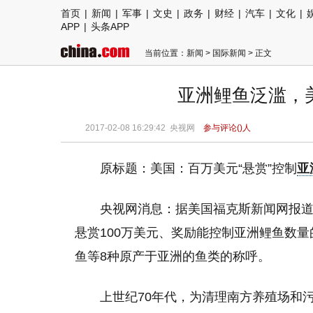
首页
|
新闻
|
军事
|
文史
|
政务
|
财经
|
汽车
|
文化
|
APP
|
头条APP
当前位置：
新闻
>
国际新闻
> 正文
亚洲鲤鱼泛滥，
2017-02-08 16:29:42
央视网
参与评论(
)人
原标题：美国：百万美元“悬赏”控制
亚
央视网消息：据美国福克斯新闻网报
悬赏100万美元、奖励能控制亚洲鲤鱼数
鱼等8种原产于亚洲的鱼类的称呼。
上世纪70年代，为清理南方养殖场和