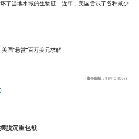
破坏了当地水域的生物链；近年，美国尝试了各种减少
美国“悬赏”百万美元求解
(
责任编辑
：刘伟 CN067)
)
摆脱沉重包袱