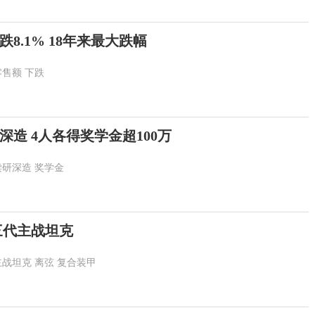
跌8.1% 18年来最大跌幅
零售额
下跌
深造 4人各得奖学金超100万
读研深造
奖学金
三代主战坦克
主战坦克
离弦
复合装甲