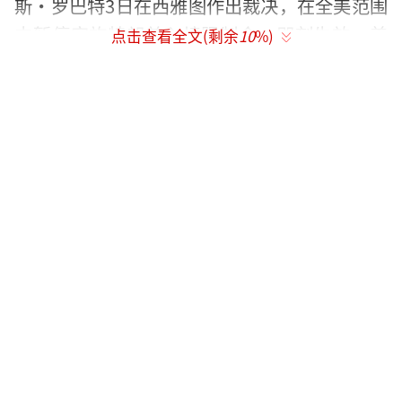
斯·罗巴特3日在西雅图作出裁决，在全美范围
内暂停实施特朗普入境限制令，即刻生效。美
点击查看全文(剩余
10
%)
国联邦第九巡回上诉法院5日凌晨发布通告，维
持罗巴特的判决。
（责任编辑：李皓 CN002）