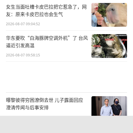
女生当面吐槽卡皮巴拉把它惹急了，网
友：原来卡皮巴拉也会生气
2026-08-07 09:04:52
华东要吹“白海豚牌空调外机”了 台风
逼近引发高温
2026-08-07 09:58:15
曝黎彼得穷困潦倒去世 儿子露面回应
澄清传闻与后事安排
2026-08-06 20:57:16
辞职信刷屏全网 南大教授婉拒采访 简