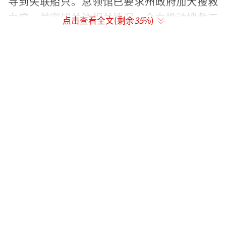
寻到失联船只。总领馆已要求州政府加大搜救
力度，并密切关注相关情况，全力推动搜救工
点击查看全文(剩余
35
%)
作。
（责任编辑：李皓 CN002）