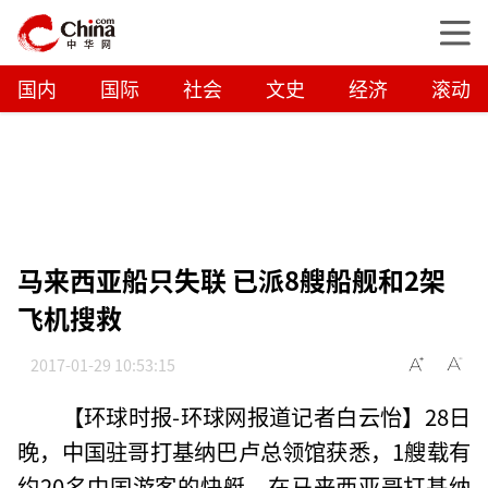
国内
国际
社会
文史
经济
滚动
马来西亚船只失联 已派8艘船舰和2架
飞机搜救
2017-01-29 10:53:15
【环球时报-环球网报道记者白云怡】28日
晚，中国驻哥打基纳巴卢总领馆获悉，1艘载有
约20名中国游客的快艇，在马来西亚哥打基纳