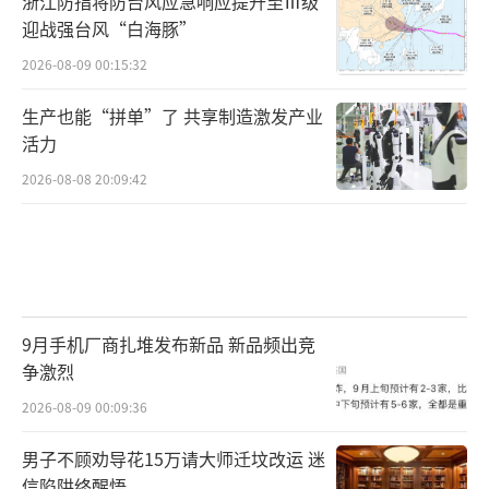
浙江防指将防台风应急响应提升至Ⅲ级
迎战强台风“白海豚”
2026-08-09 00:15:32
生产也能“拼单”了 共享制造激发产业
活力
2026-08-08 20:09:42
9月手机厂商扎堆发布新品 新品频出竞
争激烈
2026-08-09 00:09:36
男子不顾劝导花15万请大师迁坟改运 迷
信陷阱终醒悟