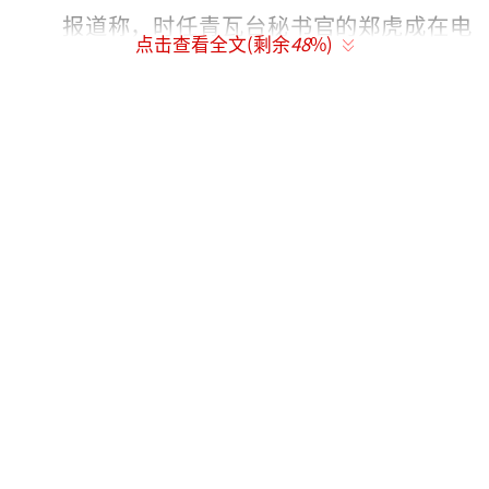
报道称，时任青瓦台秘书官的郑虎成在电
点击查看全文(剩余
48
%)
话中尊称崔顺实为“崔老师”。崔顺实表示，
在演讲稿的结尾部分，也用一句中文会比较
好。郑虎成说，“突然在结尾加中文有
点...”。得到否定回答的崔顺实斩钉截铁地再
次表示，“就在结尾部分”。郑虎成回答，好
的，现在我来讲一下具体内容。
有评论称，当时朴槿惠在清华大学的演讲
获得了不少好评，她不仅展现了作为“中国
通”的汉语实力，用中文开头和结尾，还大量
使用中国的诗句和典故，让中国人倍感亲切。