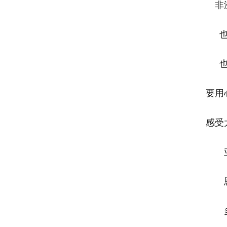
非洲
也许
也许
要用心
感受大
亚
恩
多