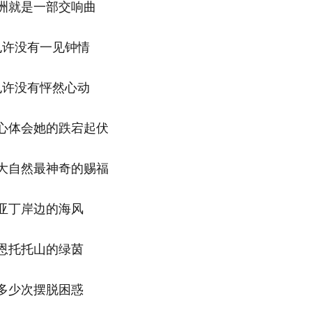
就是一部交响曲
没有一见钟情
没有怦然心动
体会她的跌宕起伏
自然最神奇的赐福
丁岸边的海风
托托山的绿茵
少次摆脱困惑