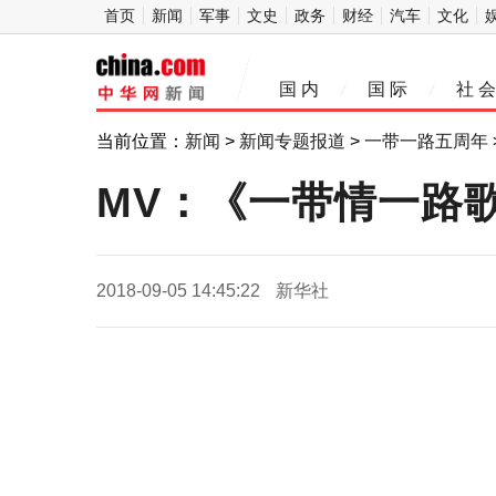
首页
新闻
军事
文史
政务
财经
汽车
文化
中
国 内
国 际
社 会
/
/
华网
当前位置：
新闻
>
新闻专题报道
>
一带一路五周年
MV：《一带情一路歌
2018-09-05 14:45:22
新华社