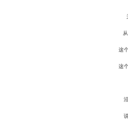
“
天
从此
这个曾
这个数
沿着
说说