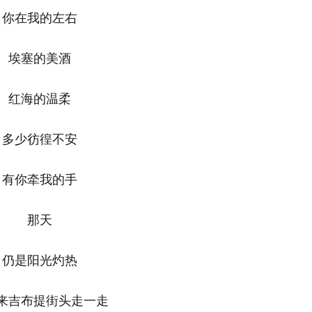
在我的左右
埃塞的美酒
红海的温柔
少彷徨不安
你牵我的手
那天
是阳光灼热
吉布提街头走一走