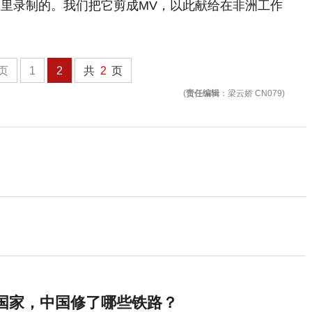
里录制的。我们把它剪成MV，以此献给在非洲工作
页
1
2
共
2
页
(
责任编辑
：梁云娇 CN079)
”国家，中国修了哪些铁路？