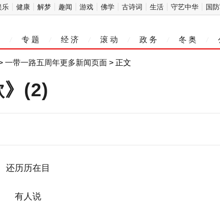
娱乐
健康
解梦
趣闻
游戏
佛学
古诗词
生活
守艺中华
国防
专 题
经 济
滚 动
政 务
冬 奥
/
/
/
/
/
/
>
一带一路五周年更多新闻页面
> 正文
》(2)
还历历在目
有人说