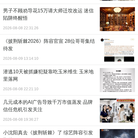
男子不顾劝导花15万请大师迁坟改运 迷信
陷阱终醒悟
2026-08-08 22:31:26
《披荆斩棘2026》阵容官宣 28位哥哥集结
待发
2026-08-09 13:14:10
潜逃10天被抓嫌犯疑靠吃玉米维生 玉米地
里落网
2026-08-08 22:21:10
几元成本的AI广告导致千万市值蒸发 品牌
信任危机引发关注
2026-08-08 19:36:27
小沈阳真去《披荆斩棘》了 综艺阵容引发