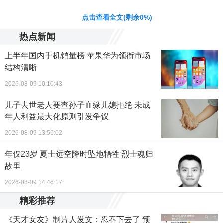
责任编辑：梁云娇 CN079
点击查看全文(剩余
0
%)
热点新闻
上半年国内手机销量榜 苹果华为领衔市场
结构清晰
2026-08-09 10:10:43
儿子去世老人要查孙子血缘儿媳拒绝 未成
年人利益最大化原则引发争议
2026-08-09 13:56:02
年仅23岁 夏士远空降时坠地牺牲 烈士魂归
故里
2026-08-09 14:46:17
精彩推荐
《天才女友》制片人发文：忍不下去了 预