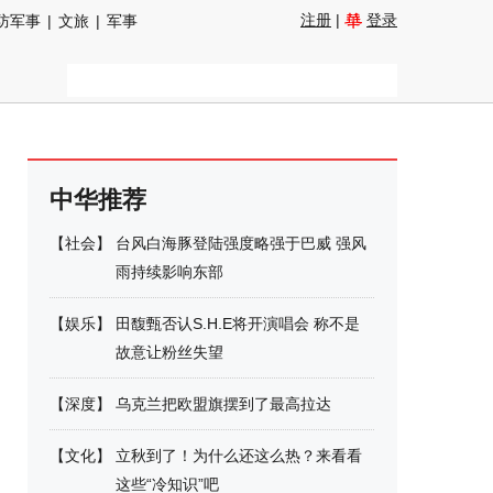
注册
|
登录
防军事
|
文旅
|
军事
中华推荐
【
社会
】
台风白海豚登陆强度略强于巴威 强风
雨持续影响东部
【
娱乐
】
田馥甄否认S.H.E将开演唱会 称不是
故意让粉丝失望
【
深度
】
乌克兰把欧盟旗摆到了最高拉达
【
文化
】
立秋到了！为什么还这么热？来看看
这些“冷知识”吧