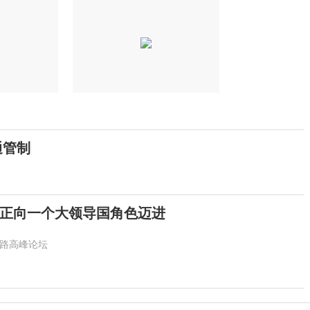
通管制
正向一个大领导国角色迈进
路高峰论坛
台风“白海豚”逼近 多地积极做好防御应