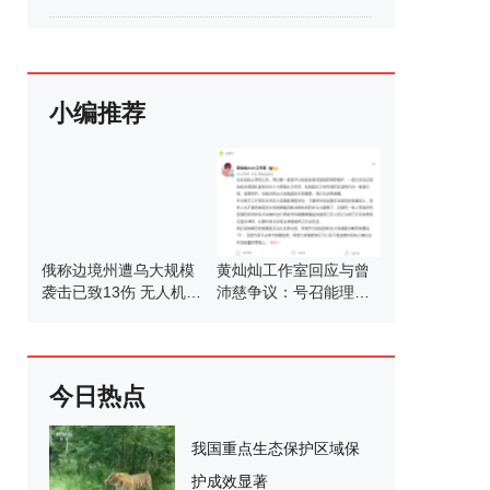
小编推荐
俄称边境州遭乌大规模
黄灿灿工作室回应与曾
袭击已致13伤 无人机爆
沛慈争议：号召能理智
炸引发多处受损
发言
今日热点
我国重点生态保护区域保
护成效显著