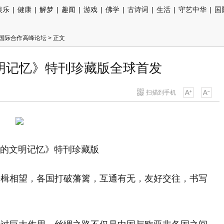
娱乐
|
健康
|
解梦
|
趣闻
|
游戏
|
佛学
|
古诗词
|
生活
|
守艺中华
|
国
”国际合作高峰论坛
> 正文
文明记忆》特刊珍藏版全球首发
扫描到手机
上的文明记忆》特刊珍藏版
舟楫相望，各国打破藩篱，互通有无，友好交往，书写