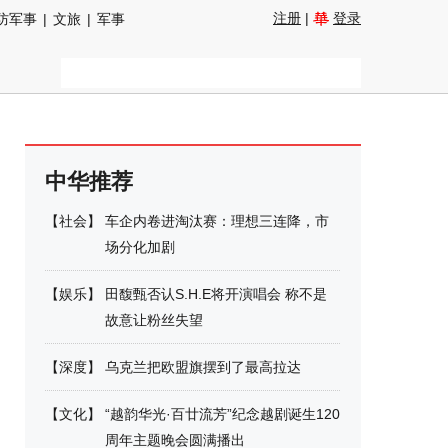
注册
|
登录
防军事
|
文旅
|
军事
中华推荐
【
社会
】
车企内卷进淘汰赛：理想三连降，市
场分化加剧
【
娱乐
】
田馥甄否认S.H.E将开演唱会 称不是
故意让粉丝失望
【
深度
】
乌克兰把欧盟旗摆到了最高拉达
【
文化
】
“越韵华光·百廿流芳”纪念越剧诞生120
周年主题晚会圆满播出