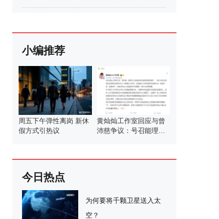
小编推荐
周五下午弹性离岗 新休
黄灿灿工作室回应与曾
假方式引热议
沛慈争议：号召能理智
发言
今日热点
为何要将千颗卫星送入太
空？