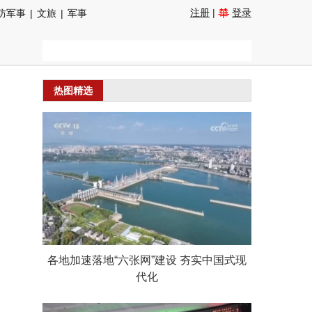
注册
|
登录
防军事
|
文旅
|
军事
热图精选
各地加速落地“六张网”建设 夯实中国式现
代化