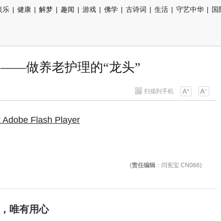
娱乐
|
健康
|
解梦
|
趣闻
|
游戏
|
佛学
|
古诗词
|
生活
|
守艺中华
|
国
——做养老护理的“龙头”
扫描到手机
(
责任编辑
：闫宪宝 CN066)
，唯有用心